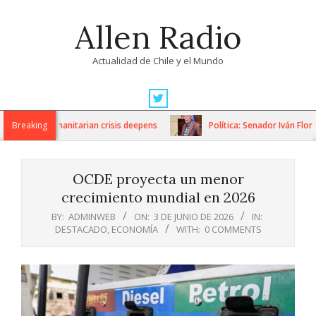
Skip
Allen Radio
to
content
Actualidad de Chile y el Mundo
Primary
Navigation
ons as humanitarian crisis deepens
Breaking
Política: Senador Iván Flores
Menu
OCDE proyecta un menor
crecimiento mundial en 2026
BY:
ADMINWEB
ON:
3 DE JUNIO DE 2026
IN:
DESTACADO
,
ECONOMÍA
WITH:
0 COMMENTS