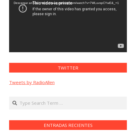
vídeo
Descargar archivo: https://www.youtube.com/watch?v=7WLuvspCYwE&_=1
TWITTER
Tweets by RadioAllen
Search
ENTRADAS RECIENTES