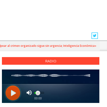
r al crimen organizado sigue sin urgencia; Inteligencia Económica»
RADIO