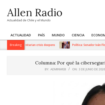
Skip
Allen Radio
to
content
Actualidad de Chile y el Mundo
ACTUALIDAD
PAÍS
MUNDO
CIENCIA
ECONOM
Primary
Navigation
tions as humanitarian crisis deepens
Breaking
Política: Senador Iván Flore
Menu
Columna: Por qué la cibersegur
BY:
ADMINWEB
ON:
3 DE JUNIO DE 202