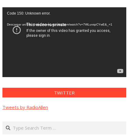
Reproductor
Code 150: Unknown error.
de
vídeo
Descargar archivo: https://www.youtube.com/watch?v=7WLuvspCYwE&_=1
TWITTER
Tweets by RadioAllen
Search