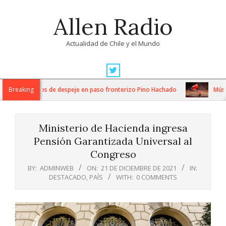
Skip
Allen Radio
to
content
Actualidad de Chile y el Mundo
Primary
Navigation
ensos trabajos de despeje en paso fronterizo Pino Hachado
Breaking
Música: 
Menu
Ministerio de Hacienda ingresa
Pensión Garantizada Universal al
Congreso
BY:
ADMINWEB
ON:
21 DE DICIEMBRE DE 2021
IN:
DESTACADO
,
PAÍS
WITH:
0 COMMENTS