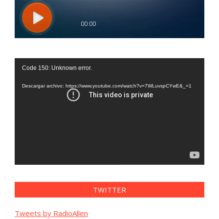
Reproductor
Code 150: Unknown error.
de
vídeo
Descargar archivo: https://www.youtube.com/watch?v=7WLuvspCYwE&_=1
TWITTER
Tweets by RadioAllen