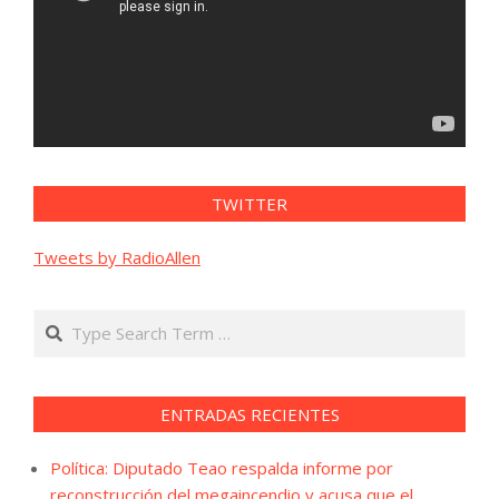
TWITTER
Tweets by RadioAllen
Search
ENTRADAS RECIENTES
Política: Diputado Teao respalda informe por
reconstrucción del megaincendio y acusa que el