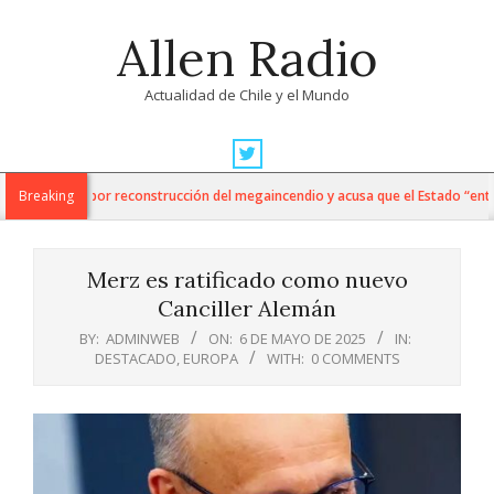
Skip
Allen Radio
to
content
Actualidad de Chile y el Mundo
Primary
Navigation
lda informe por reconstrucción del megaincendio y acusa que el Estado “entre
Breaking
Menu
Merz es ratificado como nuevo
Canciller Alemán
BY:
ADMINWEB
ON:
6 DE MAYO DE 2025
IN:
DESTACADO
,
EUROPA
WITH:
0 COMMENTS