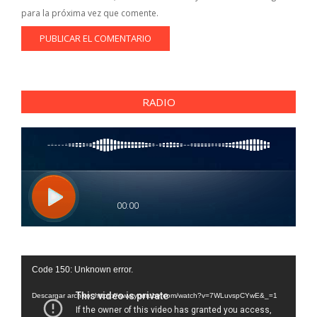
para la próxima vez que comente.
RADIO
Reproductor
Code 150: Unknown error.
de
vídeo
Descargar archivo: https://www.youtube.com/watch?v=7WLuvspCYwE&_=1