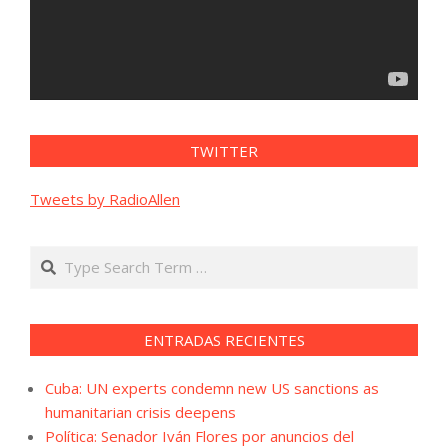
TWITTER
Tweets by RadioAllen
Search
ENTRADAS RECIENTES
Cuba: UN experts condemn new US sanctions as
humanitarian crisis deepens
Política: Senador Iván Flores por anuncios del