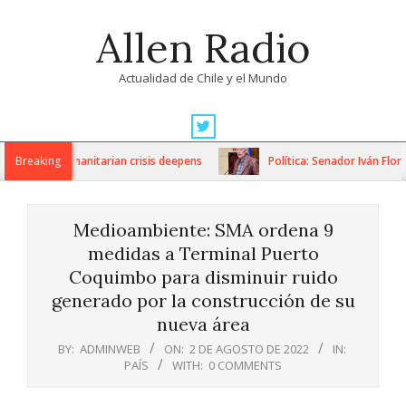
Skip
Allen Radio
to
content
Actualidad de Chile y el Mundo
Primary
Navigation
ns as humanitarian crisis deepens
Breaking
Política: Senador Iván Flores p
Menu
Medioambiente: SMA ordena 9
medidas a Terminal Puerto
Coquimbo para disminuir ruido
generado por la construcción de su
nueva área
BY:
ADMINWEB
ON:
2 DE AGOSTO DE 2022
IN:
PAÍS
WITH:
0 COMMENTS