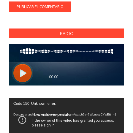
RADIO
Reproductor
Code 150: Unknown error.
de
vídeo
Descargar archivo: https://www.youtube.com/watch?v=7WLuvspCYwE&_=1