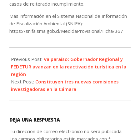
casos de reiterado incumplimiento.
Más información en el Sistema Nacional de Información
de Fiscalización Ambiental (SNIFA):
https://snifa.sma.gob.cl/MedidaProvisional/Ficha/367
2022-
08-
Previous Post:
Valparaíso: Gobernador Regional y
02
FEDETUR avanzan en la reactivación turística en la
región
Next Post:
Constituyen tres nuevas comisiones
investigadoras en la Cámara
DEJA UNA RESPUESTA
Tu dirección de correo electrónico no será publicada.
Los campos obligatorios están marcados con
*