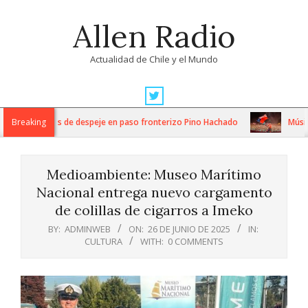
Skip
Allen Radio
to
content
Actualidad de Chile y el Mundo
Primary
Navigation
tensos trabajos de despeje en paso fronterizo Pino Hachado
Breaking
Música: 
Menu
Medioambiente: Museo Marítimo
Nacional entrega nuevo cargamento
de colillas de cigarros a Imeko
BY:
ADMINWEB
ON:
26 DE JUNIO DE 2025
IN:
CULTURA
WITH:
0 COMMENTS