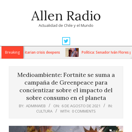
Skip
Allen Radio
to
content
Actualidad de Chile y el Mundo
Primary
Navigation
 as humanitarian crisis deepens
Breaking
Política: Senador Iván Flores po
Menu
Medioambiente: Fortnite se suma a
campaña de Greenpeace para
concientizar sobre el impacto del
sobre consumo en el planeta
BY:
ADMINWEB
ON:
6 DE AGOSTO DE 2021
IN:
CULTURA
WITH:
0 COMMENTS