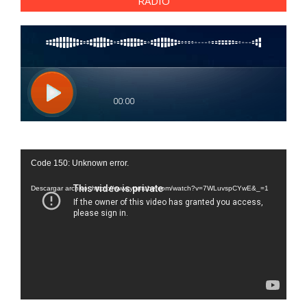
RADIO
Reproductor
Code 150: Unknown error.
de
vídeo
Descargar archivo: https://www.youtube.com/watch?v=7WLuvspCYwE&_=1