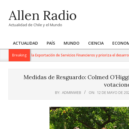
Skip
Allen Radio
to
content
Actualidad de Chile y el Mundo
ACTUALIDAD
PAÍS
MUNDO
CIENCIA
ECONOM
Primary
Navigation
rabajo para la Exportación de Servicios Financieros y prioriza el desarrollo de
Breaking
Menu
Medidas de Resguardo: Colmed O’Higg
votacion
BY:
ADMINWEB
ON:
12 DE MAYO DE 20