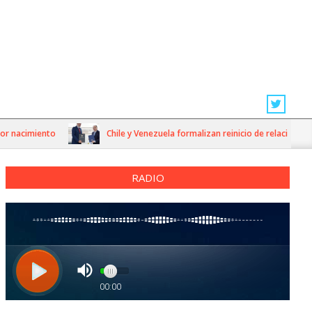
acimiento
Chile y Venezuela formalizan reinicio de relaciones consu
RADIO