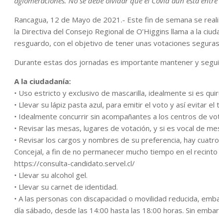
aglomeraciones. No se debe olvidar que el Covid aún está entre 
Rancagua, 12 de Mayo de 2021.- Este fin de semana se reali
la Directiva del Consejo Regional de O’Higgins llama a la ci
resguardo, con el objetivo de tener unas votaciones seguras
Durante estas dos jornadas es importante mantener y segu
A la ciudadanía:
• Uso estricto y exclusivo de mascarilla, idealmente si es quir
• Llevar su lápiz pasta azul, para emitir el voto y así evitar 
• Idealmente concurrir sin acompañantes a los centros de vot
• Revisar las mesas, lugares de votación, y si es vocal de mes
• Revisar los cargos y nombres de su preferencia, hay cuatr
Concejal, a fin de no permanecer mucho tiempo en el recinto 
https://consulta-candidato.servel.cl/
• Llevar su alcohol gel.
• Llevar su carnet de identidad.
• A las personas con discapacidad o movilidad reducida, emba
día sábado, desde las 14:00 hasta las 18:00 horas. Sin embar