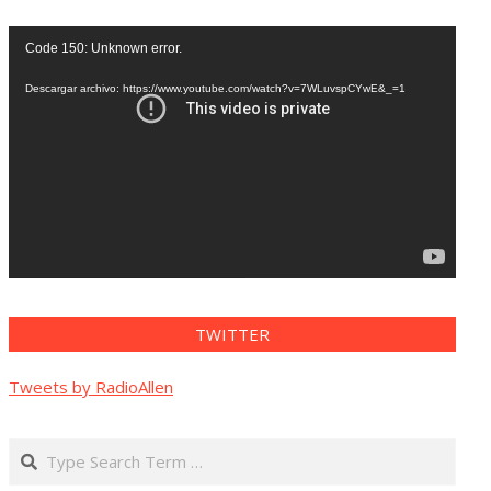
Reproductor
Code 150: Unknown error.
de
vídeo
Descargar archivo: https://www.youtube.com/watch?v=7WLuvspCYwE&_=1
TWITTER
Tweets by RadioAllen
Search