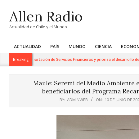
Skip
Allen Radio
to
content
Actualidad de Chile y el Mundo
ACTUALIDAD
PAÍS
MUNDO
CIENCIA
ECONOM
Primary
Navigation
jo para la Exportación de Servicios Financieros y prioriza el desarrollo de esta
Breaking
Menu
Maule: Seremi del Medio Ambiente en
beneficiarios del Programa Recam
BY:
ADMINWEB
ON:
10 DE JUNIO DE 20