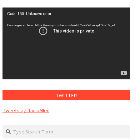
Reproductor
Code 150: Unknown error.
de
vídeo
Descargar archivo: https://www.youtube.com/watch?v=7WLuvspCYwE&_=1
TWITTER
Tweets by RadioAllen
Search