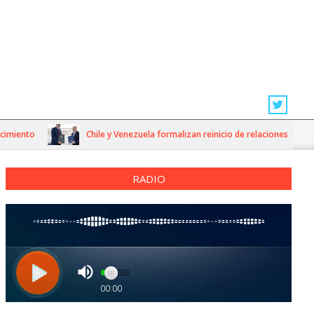
iento
Chile y Venezuela formalizan reinicio de relaciones consulare
RADIO