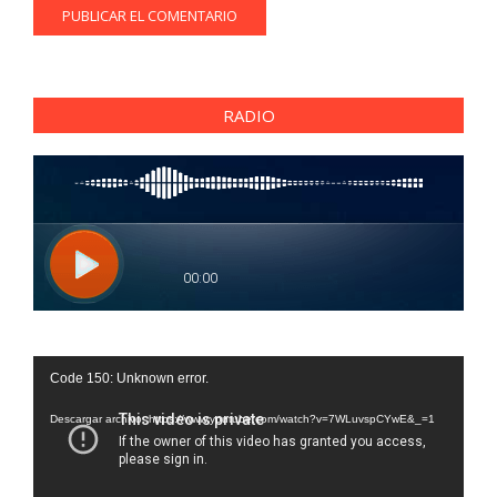
RADIO
Reproductor
Code 150: Unknown error.
de
vídeo
Descargar archivo: https://www.youtube.com/watch?v=7WLuvspCYwE&_=1