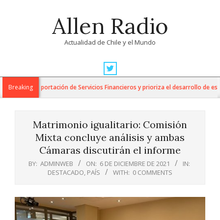
Skip
Allen Radio
to
content
Actualidad de Chile y el Mundo
Primary
Navigation
para la Exportación de Servicios Financieros y prioriza el desarrollo de esta in
Breaking
Menu
Matrimonio igualitario: Comisión
Mixta concluye análisis y ambas
Cámaras discutirán el informe
BY:
ADMINWEB
ON:
6 DE DICIEMBRE DE 2021
IN:
DESTACADO
,
PAÍS
WITH:
0 COMMENTS