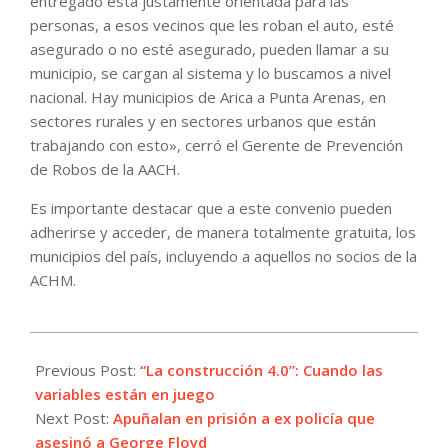
entregado está justamente orientada para las
personas, a esos vecinos que les roban el auto, esté
asegurado o no esté asegurado, pueden llamar a su
municipio, se cargan al sistema y lo buscamos a nivel
nacional. Hay municipios de Arica a Punta Arenas, en
sectores rurales y en sectores urbanos que están
trabajando con esto», cerró el Gerente de Prevención
de Robos de la AACH.
Es importante destacar que a este convenio pueden
adherirse y acceder, de manera totalmente gratuita, los
municipios del país, incluyendo a aquellos no socios de la
ACHM.
2023-
11-
Previous Post:
“La construcción 4.0”: Cuando las
25
variables están en juego
Next Post:
Apuñalan en prisión a ex policía que
asesinó a George Floyd