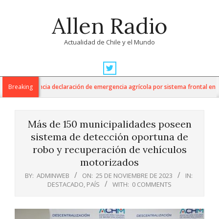
Skip
Allen Radio
to
content
Actualidad de Chile y el Mundo
Primary
Navigation
cultura anuncia declaración de emergencia agrícola por sistema frontal en la 
Breaking
Menu
Más de 150 municipalidades poseen
sistema de detección oportuna de
robo y recuperación de vehículos
motorizados
BY:
ADMINWEB
ON:
25 DE NOVIEMBRE DE 2023
IN:
DESTACADO
,
PAÍS
WITH:
0 COMMENTS