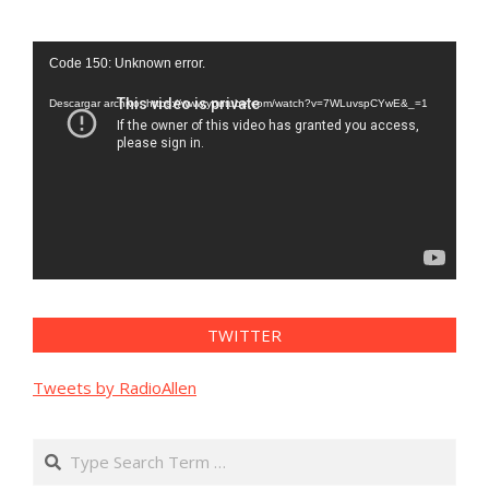
Reproductor
Code 150: Unknown error.
de
vídeo
Descargar archivo: https://www.youtube.com/watch?v=7WLuvspCYwE&_=1
TWITTER
Tweets by RadioAllen
Search