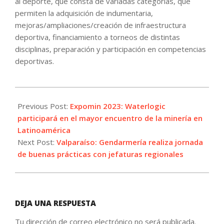
al deporte, que consta de variadas categorías, que
permiten la adquisición de indumentaria,
mejoras/ampliaciones/creación de infraestructura
deportiva, financiamiento a torneos de distintas
disciplinas, preparación y participación en competencias
deportivas.
2023-
04-
Previous Post:
Expomin 2023: Waterlogic
24
participará en el mayor encuentro de la minería en
Latinoamérica
Next Post:
Valparaíso: Gendarmería realiza jornada
de buenas prácticas con jefaturas regionales
DEJA UNA RESPUESTA
Tu dirección de correo electrónico no será publicada.