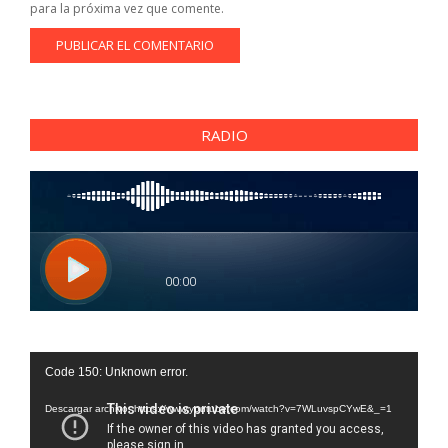
para la próxima vez que comente.
RADIO
Reproductor
Code 150: Unknown error.
de
vídeo
Descargar archivo: https://www.youtube.com/watch?v=7WLuvspCYwE&_=1