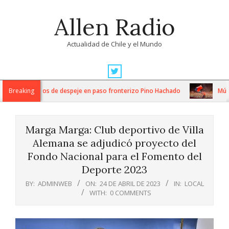
Skip
Allen Radio
to
content
Actualidad de Chile y el Mundo
Primary
Navigation
tensos trabajos de despeje en paso fronterizo Pino Hachado
Breaking
Música:
Menu
Marga Marga: Club deportivo de Villa
Alemana se adjudicó proyecto del
Fondo Nacional para el Fomento del
Deporte 2023
BY:
ADMINWEB
ON:
24 DE ABRIL DE 2023
IN:
LOCAL
WITH:
0 COMMENTS