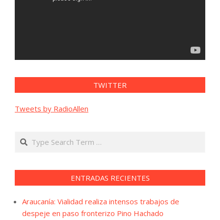
TWITTER
Tweets by RadioAllen
Search
ENTRADAS RECIENTES
Araucanía: Vialidad realiza intensos trabajos de
despeje en paso fronterizo Pino Hachado