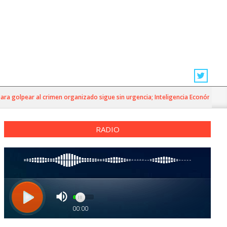
golpear al crimen organizado sigue sin urgencia; Inteligencia Económica»
RADIO