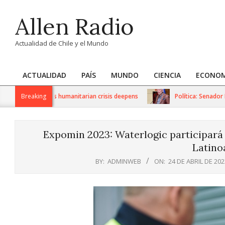
Skip
Allen Radio
to
content
Actualidad de Chile y el Mundo
ACTUALIDAD
PAÍS
MUNDO
CIENCIA
ECONOM
Primary
Navigation
 sanctions as humanitarian crisis deepens
Breaking
Política: Senador Iván
Menu
Expomin 2023: Waterlogic participará 
Latino
BY:
ADMINWEB
ON:
24 DE ABRIL DE 202