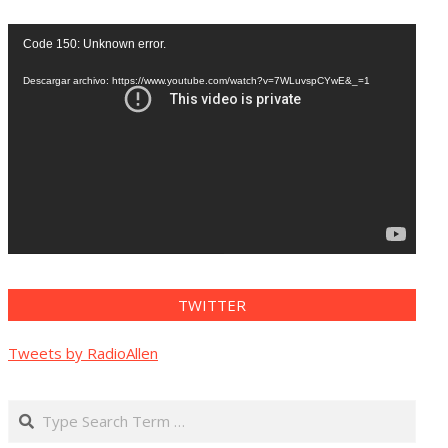
Reproductor
Code 150: Unknown error.
de
vídeo
Descargar archivo: https://www.youtube.com/watch?v=7WLuvspCYwE&_=1
TWITTER
Tweets by RadioAllen
Search