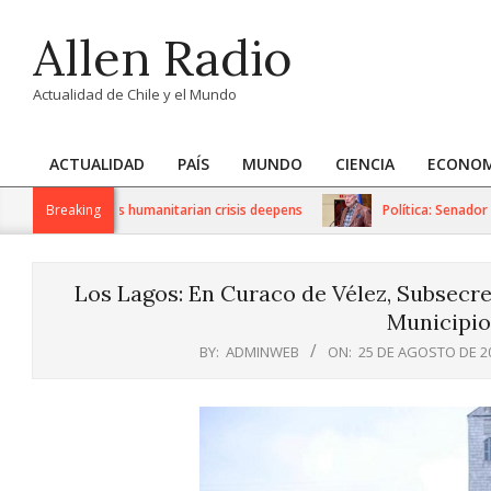
Skip
Allen Radio
to
content
Actualidad de Chile y el Mundo
ACTUALIDAD
PAÍS
MUNDO
CIENCIA
ECONOM
Primary
Navigation
S sanctions as humanitarian crisis deepens
Breaking
Política: Senador Ivá
Menu
Los Lagos: En Curaco de Vélez, Subsecre
Municipio
BY:
ADMINWEB
ON:
25 DE AGOSTO DE 2