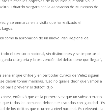
Estos fueron los objetivos de la reunión que sostuvo, la
elito, Eduardo Vergara con la Asociación de Municipios de
ez y se enmarca en la visita que ha realizado el
s Lagos.
 así como la aprobación de un nuevo Plan Regional de
odo el territorio nacional, sin distinciones y sin importar el
nda categoría y la prevención del delito tiene que llegar”,
de señalar que Chiloé y en particular Curaco de Vélez siguen
o se deban tomar medidas. “Eso no quiere decir que vamos a
s para prevenir el delito”, dijo.
a Yáñez, enfatizó que es la primera vez que un Subsecretario
de que todas las comunas deben ser tratadas con igualdad. “Es
ad de los delitos que ocurren a nivel nacional. Es relevante la