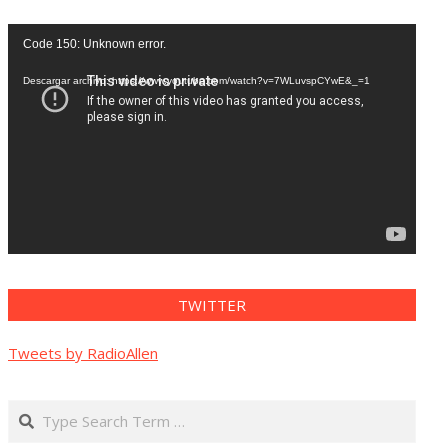
Reproductor
Code 150: Unknown error.
de
vídeo
Descargar archivo: https://www.youtube.com/watch?v=7WLuvspCYwE&_=1
TWITTER
Tweets by RadioAllen
Search