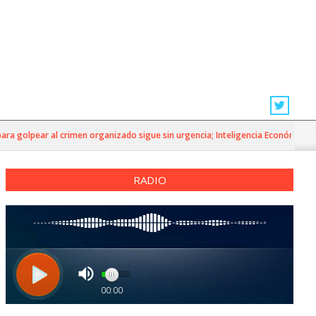
 golpear al crimen organizado sigue sin urgencia; Inteligencia Económica»
RADIO