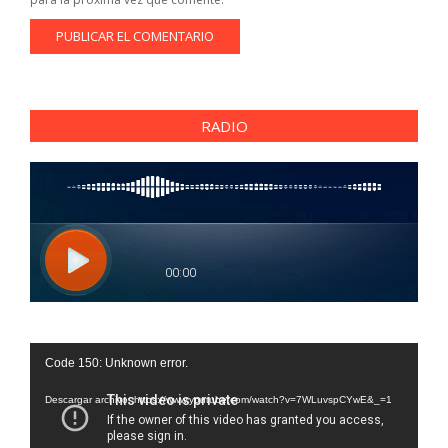
RADIO
Reproductor
Code 150: Unknown error.
de
vídeo
Descargar archivo: https://www.youtube.com/watch?v=7WLuvspCYwE&_=1