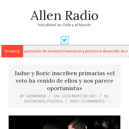
Skip
Allen Radio
to
content
Actualidad de Chile y el Mundo
Primary
Navigation
 para la Exportación de Servicios Financieros y prioriza el desarrollo de esta 
Breaking
Menu
Jadue y Boric inscriben primarias «el
veto ha venido de ellos y nos parece
oportunista»
BY:
ADMINWEB
ON:
20 DE MAYO DE 2021
IN:
DESTACADO
,
POLÍTICA
WITH:
0 COMMENTS