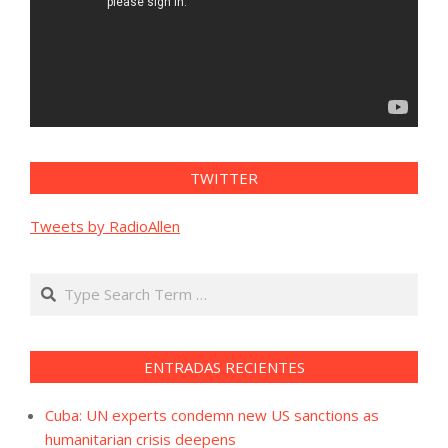
TWITTER
Tweets by RadioAllen
Search
ENTRADAS RECIENTES
Cuba: UN experts condemn new US sanctions as
humanitarian crisis deepens