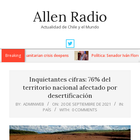
Skip
Allen Radio
to
content
Actualidad de Chile y el Mundo
Primary
Navigation
ons as humanitarian crisis deepens
Breaking
Política: Senador Iván Flores 
Menu
Inquietantes cifras: 76% del
territorio nacional afectado por
desertificación
BY:
ADMINWEB
ON:
20 DE SEPTIEMBRE DE 2021
IN:
PAÍS
WITH:
0 COMMENTS