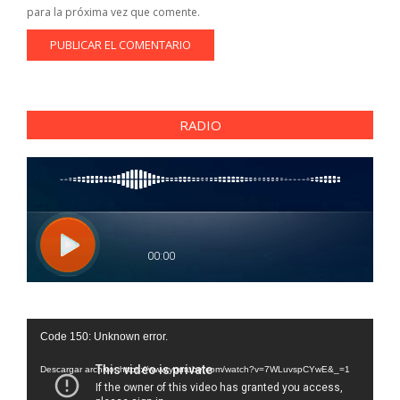
para la próxima vez que comente.
RADIO
Reproductor
Code 150: Unknown error.
de
vídeo
Descargar archivo: https://www.youtube.com/watch?v=7WLuvspCYwE&_=1