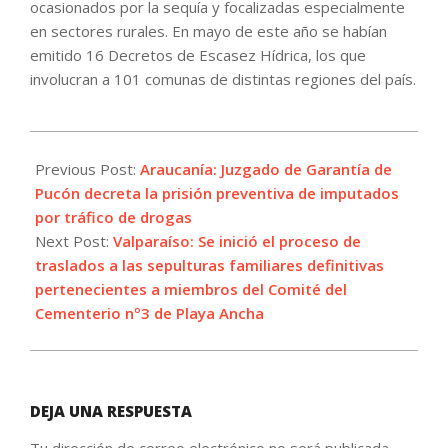
ocasionados por la sequía y focalizadas especialmente
en sectores rurales. En mayo de este año se habían
emitido 16 Decretos de Escasez Hídrica, los que
involucran a 101 comunas de distintas regiones del país.
2021-
09-
Previous Post:
Araucanía: Juzgado de Garantía de
20
Pucón decreta la prisión preventiva de imputados
por tráfico de drogas
Next Post:
Valparaíso: Se inició el proceso de
traslados a las sepulturas familiares definitivas
pertenecientes a miembros del Comité del
Cementerio nº3 de Playa Ancha
DEJA UNA RESPUESTA
Tu dirección de correo electrónico no será publicada.