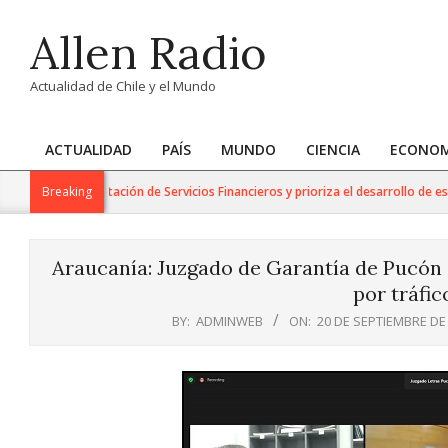
Skip
Allen Radio
to
content
Actualidad de Chile y el Mundo
ACTUALIDAD
PAÍS
MUNDO
CIENCIA
ECONOM
Primary
Navigation
para la Exportación de Servicios Financieros y prioriza el desarrollo de esta i
Breaking
Menu
Araucanía: Juzgado de Garantía de Pucón 
por tráfic
BY:
ADMINWEB
ON:
20 DE SEPTIEMBRE DE