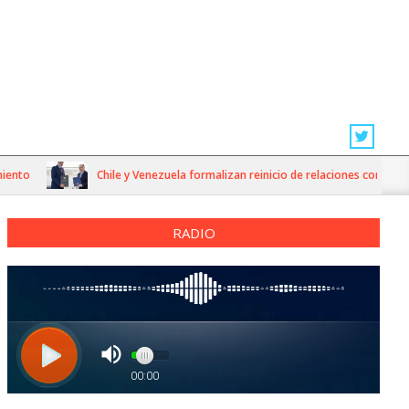
to
Chile y Venezuela formalizan reinicio de relaciones consulares
RADIO