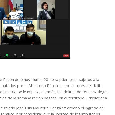
e Pucón dejó hoy –lunes 20 de septiembre– sujetos a la
mputados por el Ministerio Público como autores del delito
 J.R.G.G., se le imputa, además, los delitos de tenencia ilegal
es de la semana recién pasada, en el territorio jurisdiccional.
magistrado José Luis Maureira González ordenó el ingreso de
e Temuco, por considerar que la libertad de los imputados