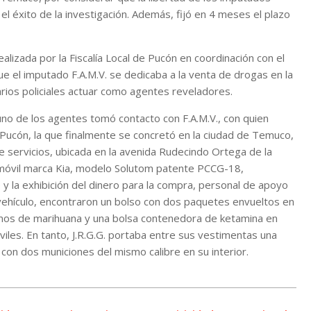
el éxito de la investigación. Además, fijó en 4 meses el plazo
alizada por la Fiscalía Local de Pucón en coordinación con el
el imputado F.A.M.V. se dedicaba a la venta de drogas en la
arios policiales actuar como agentes reveladores.
no de los agentes tomó contacto con F.A.M.V., con quien
o Pucón, la que finalmente se concretó en la ciudad de Temuco,
e servicios, ubicada en la avenida Rudecindo Ortega de la
automóvil marca Kia, modelo Solutom patente PCCG-18,
 y la exhibición del dinero para la compra, personal de apoyo
l vehículo, encontraron un bolso con dos paquetes envueltos en
mos de marihuana y una bolsa contenedora de ketamina en
iles. En tanto, J.R.G.G. portaba entre sus vestimentas una
con dos municiones del mismo calibre en su interior.