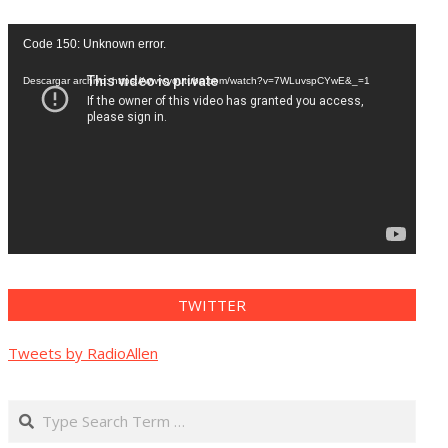
Reproductor
Code 150: Unknown error.
de
vídeo
Descargar archivo: https://www.youtube.com/watch?v=7WLuvspCYwE&_=1
TWITTER
Tweets by RadioAllen
Search