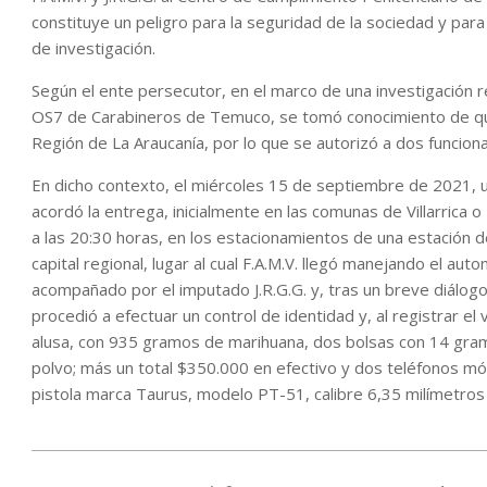
constituye un peligro para la seguridad de la sociedad y para 
de investigación.
Según el ente persecutor, en el marco de una investigación re
OS7 de Carabineros de Temuco, se tomó conocimiento de que 
Región de La Araucanía, por lo que se autorizó a dos funcion
En dicho contexto, el miércoles 15 de septiembre de 2021, u
acordó la entrega, inicialmente en las comunas de Villarrica 
a las 20:30 horas, en los estacionamientos de una estación d
capital regional, lugar al cual F.A.M.V. llegó manejando el 
acompañado por el imputado J.R.G.G. y, tras un breve diálogo
procedió a efectuar un control de identidad y, al registrar e
alusa, con 935 gramos de marihuana, dos bolsas con 14 gra
polvo; más un total $350.000 en efectivo y dos teléfonos móv
pistola marca Taurus, modelo PT-51, calibre 6,35 milímetros 
2021-