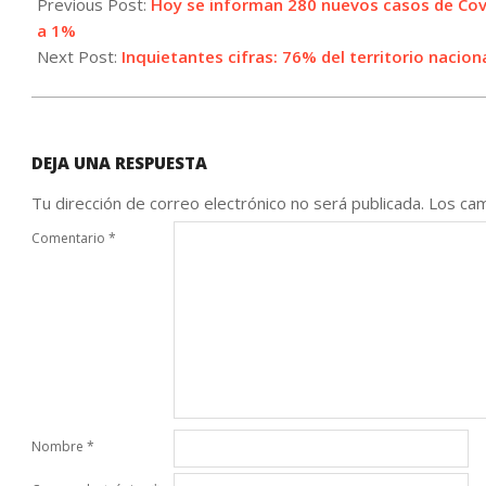
09-
Previous Post:
Hoy se informan 280 nuevos casos de Covi
20
a 1%
Next Post:
Inquietantes cifras: 76% del territorio nacion
DEJA UNA RESPUESTA
Tu dirección de correo electrónico no será publicada.
Los cam
Comentario
*
Nombre
*