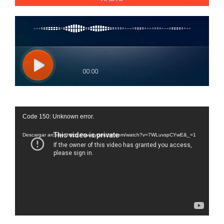
Reproductor
Code 150: Unknown error.
de
vídeo
Descargar archivo: https://www.youtube.com/watch?v=7WLuvspCYwE&_=1