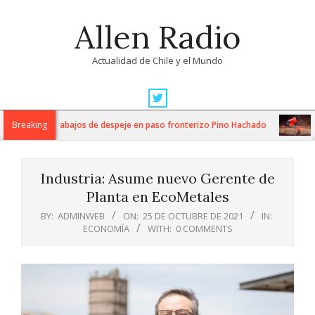
Skip
Allen Radio
to
content
Actualidad de Chile y el Mundo
Primary
Navigation
za intensos trabajos de despeje en paso fronterizo Pino Hachado
Breaking
Mú
Menu
Industria: Asume nuevo Gerente de
Planta en EcoMetales
BY:
ADMINWEB
ON:
25 DE OCTUBRE DE 2021
IN:
ECONOMÍA
WITH:
0 COMMENTS