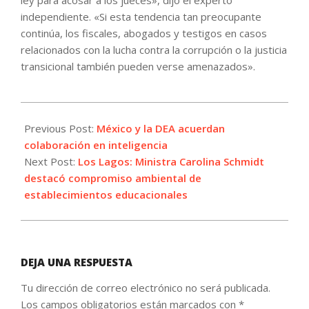
ley para acosar a los jueces», dijo el experto
independiente. «Si esta tendencia tan preocupante
continúa, los fiscales, abogados y testigos en casos
relacionados con la lucha contra la corrupción o la justicia
transicional también pueden verse amenazados».
2021-
07-
Previous Post:
México y la DEA acuerdan
02
colaboración en inteligencia
Next Post:
Los Lagos: Ministra Carolina Schmidt
destacó compromiso ambiental de
establecimientos educacionales
DEJA UNA RESPUESTA
Tu dirección de correo electrónico no será publicada.
Los campos obligatorios están marcados con
*