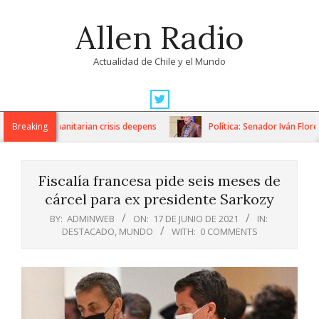
Skip
Allen Radio
to
content
Actualidad de Chile y el Mundo
Primary
Navigation
ons as humanitarian crisis deepens
Breaking
Política: Senador Iván Flores
Menu
Fiscalía francesa pide seis meses de
cárcel para ex presidente Sarkozy
BY:
ADMINWEB
ON:
17 DE JUNIO DE 2021
IN:
DESTACADO
,
MUNDO
WITH:
0 COMMENTS