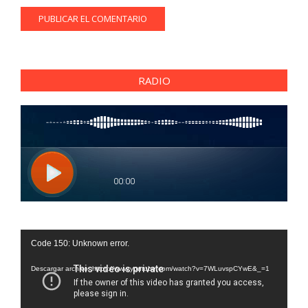
RADIO
Reproductor
Code 150: Unknown error.
de
vídeo
Descargar archivo: https://www.youtube.com/watch?v=7WLuvspCYwE&_=1