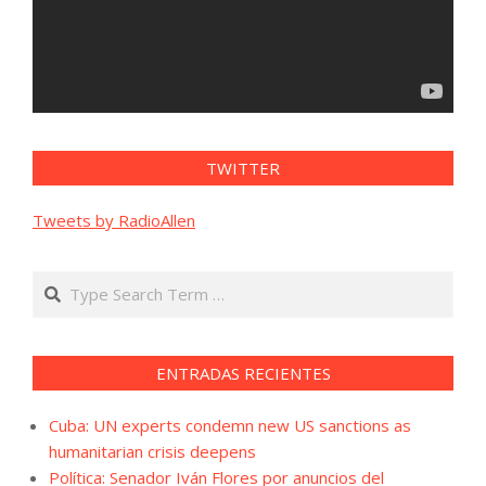
TWITTER
Tweets by RadioAllen
Search
ENTRADAS RECIENTES
Cuba: UN experts condemn new US sanctions as
humanitarian crisis deepens
Política: Senador Iván Flores por anuncios del