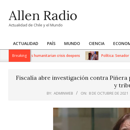
Skip
Allen Radio
to
content
Actualidad de Chile y el Mundo
ACTUALIDAD
PAÍS
MUNDO
CIENCIA
ECONOM
Primary
Navigation
 sanctions as humanitarian crisis deepens
Breaking
Política: Senador Iván
Menu
Fiscalía abre investigación contra Piñera
y trib
BY:
ADMINWEB
ON:
8 DE OCTUBRE DE 2021