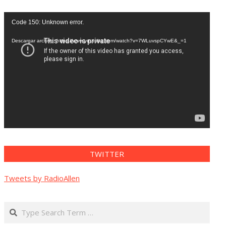
Reproductor
Code 150: Unknown error.
de
vídeo
Descargar archivo: https://www.youtube.com/watch?v=7WLuvspCYwE&_=1
TWITTER
Tweets by RadioAllen
Search