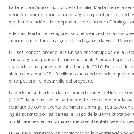
La Directora Anticorrupción de la Fiscalía, Marta Herrera seña
decidido abrir de oficio una investigación penal por los hec
que tiene relación a la compraventa de la minera Dominga, vin
Además, Marta Herrera, precisó que se investigarán los pre
informó que estará a cargo de la indagatoria la Fiscal Regiona
El Fiscal Abbott ordenó a la Unidad Anticorrupción de la Fisc
la investigación periodística internacional, Pandora Papers
realizado en un paraíso fiscal, a fines de 2010. De acuerdo a
última cuota por US$ 10 millones fue condicionado a que no
entorpecieran el desarrollo del proyecto.
La decisión se fundó en las recomendaciones del informe evac
(UNAC), la que analizó los antecedentes revelados por la inve
contrato de compraventa de Minera Dominga, realizado en un
inglés suscrito por las partes, el pago de la última cuota po
modificaciones en la normativa medioambiental que entorpeci
UNAC tuvo, asimismo, en consideración la investigación pen