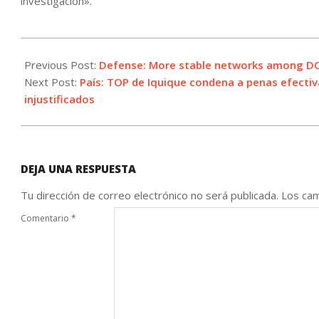
investigación».
2021-
10-
Previous Post:
Defense: More stable networks among DOD
08
Next Post:
País: TOP de Iquique condena a penas efectiv
injustificados
DEJA UNA RESPUESTA
Tu dirección de correo electrónico no será publicada.
Los cam
Comentario
*