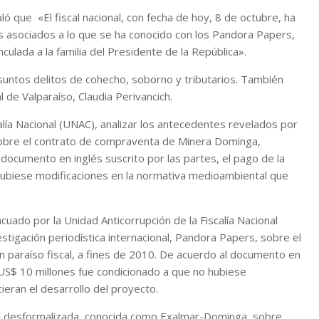
ló que «El fiscal nacional, con fecha de hoy, 8 de octubre, ha
hos asociados a lo que se ha conocido con los Pandora Papers,
culada a la familia del Presidente de la República».
suntos delitos de cohecho, soborno y tributarios. También
l de Valparaíso, Claudia Perivancich.
alía Nacional (UNAC), analizar los antecedentes revelados por
, sobre el contrato de compraventa de Minera Dominga,
l documento en inglés suscrito por las partes, el pago de la
 hubiese modificaciones en la normativa medioambiental que
uado por la Unidad Anticorrupción de la Fiscalía Nacional
stigación periodística internacional, Pandora Papers, sobre el
 paraíso fiscal, a fines de 2010. De acuerdo al documento en
r US$ 10 millones fue condicionado a que no hubiese
eran el desarrollo del proyecto.
al desformalizada, conocida como Exalmar-Dominga, sobre