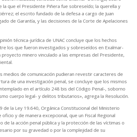
e la que el Presidente Piñera fue sobreseído; la querella y
érrez; el escrito fundado de la defesa a cargo de Juan
ado de Garantía, y las decisiones de la Corte de Apelaciones
opinión técnica-jurídica de UNAC concluye que los hechos
re los que fueron investigados y sobreseídos en Exalmar-
un proyecto minero vinculado a las empresas del Presidente,
iental.
los medios de comunicación pudieran revestir caracteres de
pertura de una investigación penal, se concluye que los mismos
ntemplado en el artículo 248 bis del Código Penal-, soborno
ismo cuerpo legal- y delitos tributarios», agrega la Resolución.
9 de la Ley 19.640, Orgánica Constitucional del Ministerio
e oficio y de manera excepcional, que un Fiscal Regional
o de la acción penal pública y la protección de las víctimas o
ecesario por su gravedad o por la complejidad de su