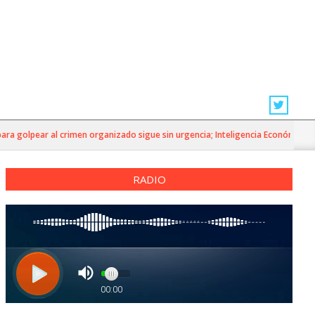
golpear al crimen organizado sigue sin urgencia; Inteligencia Económica»
RADIO