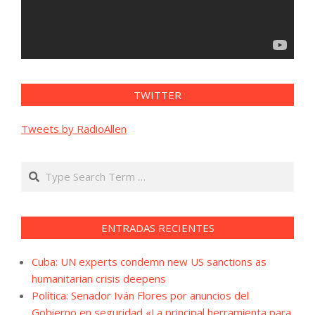
TWITTER
Tweets by RadioAllen
Search
ENTRADAS RECIENTES
Cuba: UN experts condemn new US sanctions as
humanitarian crisis deepens
Política: Senador Iván Flores por anuncios del
Gobierno en seguridad «La principal herramienta para