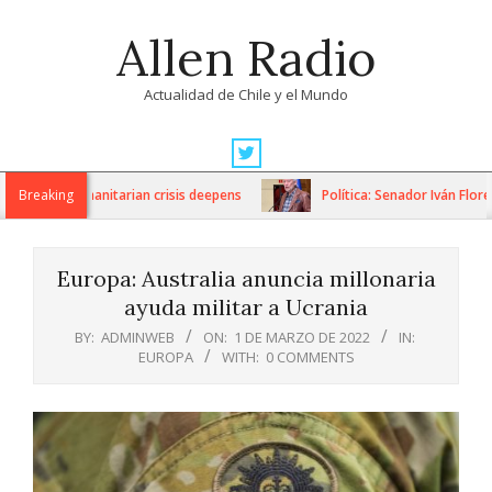
Skip
Allen Radio
to
content
Actualidad de Chile y el Mundo
Primary
Navigation
ons as humanitarian crisis deepens
Breaking
Política: Senador Iván Flores
Menu
Europa: Australia anuncia millonaria
ayuda militar a Ucrania
BY:
ADMINWEB
ON:
1 DE MARZO DE 2022
IN:
EUROPA
WITH:
0 COMMENTS