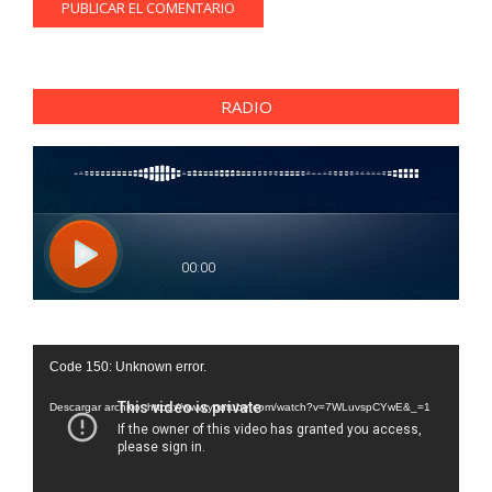
RADIO
Reproductor
Code 150: Unknown error.
de
vídeo
Descargar archivo: https://www.youtube.com/watch?v=7WLuvspCYwE&_=1