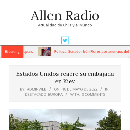
Skip
Allen Radio
to
content
Actualidad de Chile y el Mundo
Primary
Navigation
an crisis deepens
Breaking
Política: Senador Iván Flores por anuncios del G
Menu
Estados Unidos reabre su embajada
en Kiev
BY:
ADMINWEB
ON:
18 DE MAYO DE 2022
IN:
DESTACADO
,
EUROPA
WITH:
0 COMMENTS