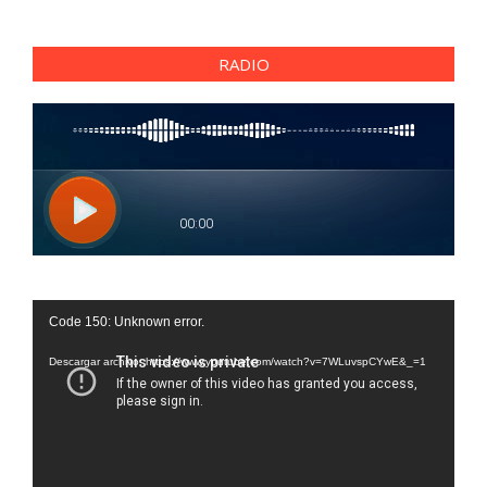
RADIO
Reproductor
Code 150: Unknown error.
de
vídeo
Descargar archivo: https://www.youtube.com/watch?v=7WLuvspCYwE&_=1