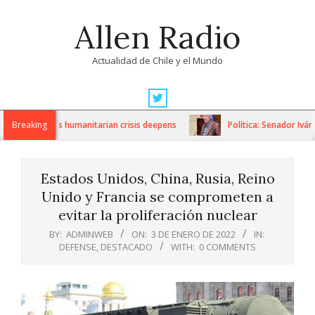
Skip
Allen Radio
to
content
Actualidad de Chile y el Mundo
Primary
Navigation
anctions as humanitarian crisis deepens
Breaking
Política: Senador Iván F
Menu
Estados Unidos, China, Rusia, Reino
Unido y Francia se comprometen a
evitar la proliferación nuclear
BY:
ADMINWEB
ON:
3 DE ENERO DE 2022
IN:
DEFENSE
,
DESTACADO
WITH:
0 COMMENTS