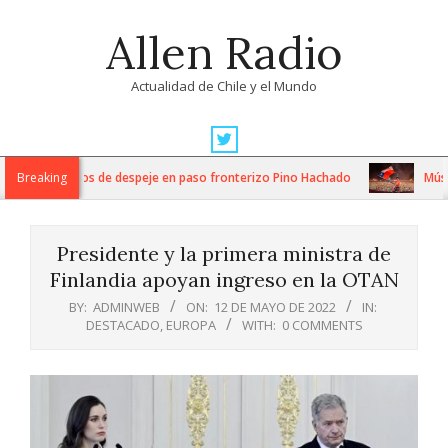
Skip
Allen Radio
to
content
Actualidad de Chile y el Mundo
Primary
Navigation
tensos trabajos de despeje en paso fronterizo Pino Hachado
Breaking
Música:
Menu
Presidente y la primera ministra de
Finlandia apoyan ingreso en la OTAN
BY:
ADMINWEB
ON:
12 DE MAYO DE 2022
IN:
DESTACADO
,
EUROPA
WITH:
0 COMMENTS