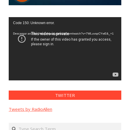
Reproductor
Code 150: Unknown error.
de
vídeo
Descargar archivo: https://www.youtube.com/watch?v=7WLuvspCYwE&_=1
TWITTER
Tweets by RadioAllen
Search