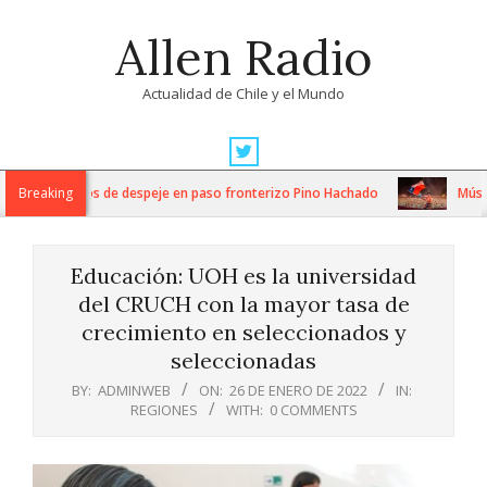
Skip
Allen Radio
to
content
Actualidad de Chile y el Mundo
Primary
Navigation
ensos trabajos de despeje en paso fronterizo Pino Hachado
Breaking
Música: 
Menu
Educación: UOH es la universidad
del CRUCH con la mayor tasa de
crecimiento en seleccionados y
seleccionadas
BY:
ADMINWEB
ON:
26 DE ENERO DE 2022
IN:
REGIONES
WITH:
0 COMMENTS