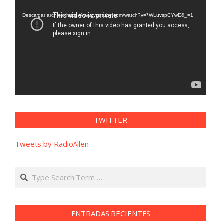
de
vídeo
Descargar archivo: https://www.youtube.com/watch?v=7WLuvspCYwE&_=1
TWITTER
Tweets by RadioAllen
Search
ENTRADAS RECIENTES