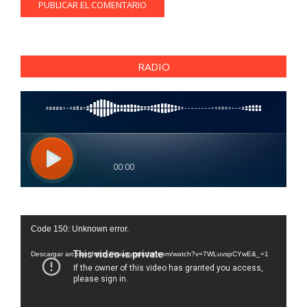
RADIO
Reproductor
Code 150: Unknown error.
de
vídeo
Descargar archivo: https://www.youtube.com/watch?v=7WLuvspCYwE&_=1