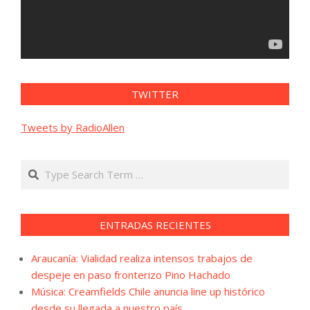
TWITTER
Tweets by RadioAllen
Search
ENTRADAS RECIENTES
Araucanía: Vialidad realiza intensos trabajos de
despeje en paso fronterizo Pino Hachado
Música: Creamfields Chile anuncia line up histórico
desde su llegada a nuestro país