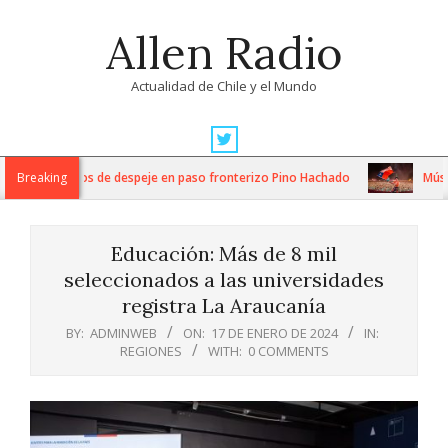
Skip
Allen Radio
to
content
Actualidad de Chile y el Mundo
Primary
Navigation
ensos trabajos de despeje en paso fronterizo Pino Hachado
Breaking
Música: 
Menu
Educación: Más de 8 mil
seleccionados a las universidades
registra La Araucanía
BY:
ADMINWEB
ON:
17 DE ENERO DE 2024
IN:
REGIONES
WITH:
0 COMMENTS