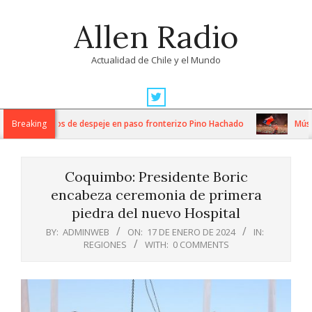
Skip
Allen Radio
to
content
Actualidad de Chile y el Mundo
Primary
Navigation
tensos trabajos de despeje en paso fronterizo Pino Hachado
Breaking
Música:
Menu
Coquimbo: Presidente Boric
encabeza ceremonia de primera
piedra del nuevo Hospital
BY:
ADMINWEB
ON:
17 DE ENERO DE 2024
IN:
REGIONES
WITH:
0 COMMENTS