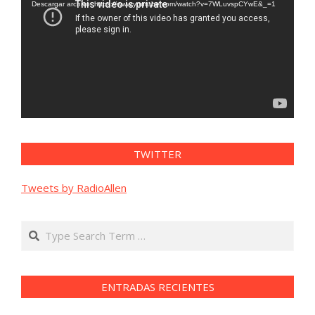
vídeo
Descargar archivo: https://www.youtube.com/watch?v=7WLuvspCYwE&_=1
TWITTER
Tweets by RadioAllen
Search
ENTRADAS RECIENTES