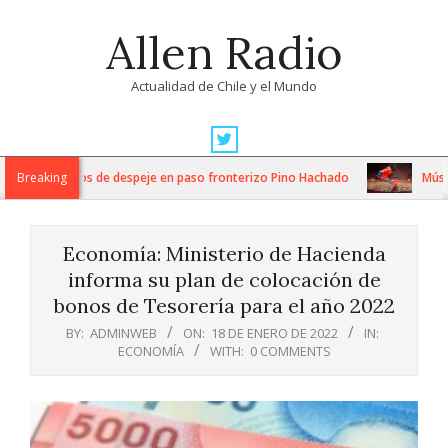
Skip
Allen Radio
to
content
Actualidad de Chile y el Mundo
Primary
Navigation
tensos trabajos de despeje en paso fronterizo Pino Hachado
Breaking
Música: 
Menu
Economía: Ministerio de Hacienda
informa su plan de colocación de
bonos de Tesorería para el año 2022
BY:
ADMINWEB
ON:
18 DE ENERO DE 2022
IN:
ECONOMÍA
WITH:
0 COMMENTS