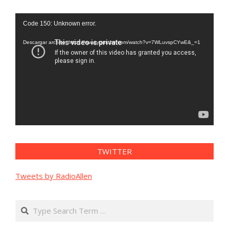
Reproductor
Code 150: Unknown error.
de
vídeo
Descargar archivo: https://www.youtube.com/watch?v=7WLuvspCYwE&_=1
TWITTER
Tweets by RadioAllen
Search