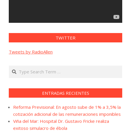
TWITTER
Tweets by RadioAllen
Search
ENTRADAS RECIENTES
Reforma Previsional: En agosto sube de 1% a 3,5% la
cotización adicional de las remuneraciones imponibles
Viña del Mar: Hospital Dr. Gustavo Fricke realiza
exitoso simulacro de ébola