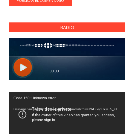
RADIO
Reproductor
Code 150: Unknown error.
de
vídeo
Descargar archivo: https://www.youtube.com/watch?v=7WLuvspCYwE&_=1