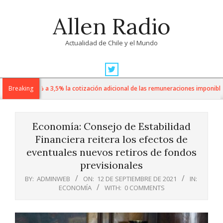
Skip
Allen Radio
to
content
Actualidad de Chile y el Mundo
Primary
Navigation
sube de 1% a 3,5% la cotización adicional de las remuneraciones imponibles
Breaking
Menu
Economía: Consejo de Estabilidad
Financiera reitera los efectos de
eventuales nuevos retiros de fondos
previsionales
BY:
ADMINWEB
ON:
12 DE SEPTIEMBRE DE 2021
IN:
ECONOMÍA
WITH:
0 COMMENTS