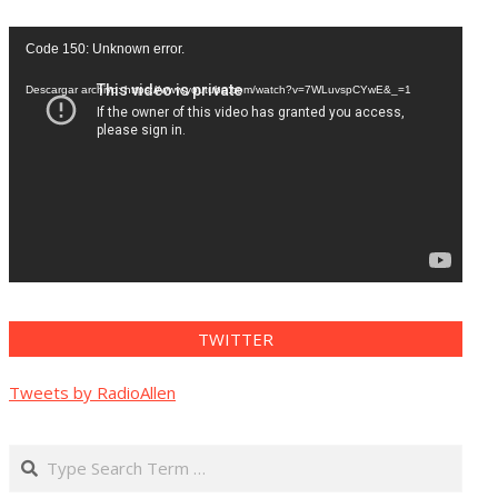
Reproductor
Code 150: Unknown error.
de
vídeo
Descargar archivo: https://www.youtube.com/watch?v=7WLuvspCYwE&_=1
TWITTER
Tweets by RadioAllen
Search