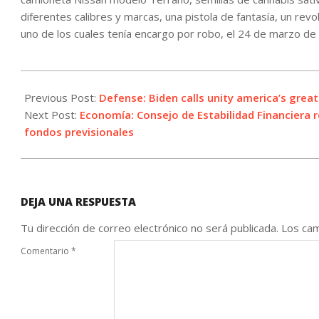
diferentes calibres y marcas, una pistola de fantasía, un revo
uno de los cuales tenía encargo por robo, el 24 de marzo de
2021-
09-
Previous Post:
Defense: Biden calls unity america’s grea
12
Next Post:
Economía: Consejo de Estabilidad Financiera r
fondos previsionales
DEJA UNA RESPUESTA
Tu dirección de correo electrónico no será publicada.
Los cam
Comentario
*