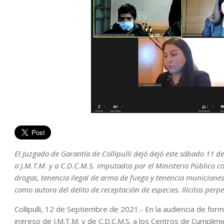
El Juzgado de Garantía de Collipulli dejó dejó este sábado 11 d
a J.M.T.M. y a C.D.C.M.S. imputados por el Ministerio Público co
drogas, tenencia ilegal de arma de fuego y tenencia municiones
como autora del delito de receptación de especies. Ilícitos perp
Collipulli, 12 de Septiembre de 2021.- En la audiencia de for
ingreso de J.M.T.M. y de C.D.C.M.S. a los Centros de Cumpli