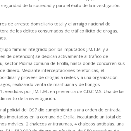
 seguridad de la sociedad y para el éxito de la investigación.
es de arresto domiciliario total y el arraigo nacional de
ora de los delitos consumados de tráfico ilícito de drogas,
nes.
grupo familiar integrado por los imputados J.M.T.M. y a
rden de detención) se dedican activamente al tráfico de
u, sector Pidima comuna de Ercilla, hasta donde concurren sus
e dinero. Mediante interceptaciones telefónicas, el
ordinar y proveer de drogas a civiles y a una organización
 Lagos, realizando venta de marihuana y de hongos
, vendidas por J.M.T.M., en presencia de C.D.C.M.S. Una de las
dimiento de la investigación.
al policial del OS7 dio cumplimiento a una orden de entrada,
 los imputados en la comuna de Ercilla, incautando un total de
nos móviles, 2 chalecos antitraumas, 4 chalecos antibalas, una
va, $11.553.000 de dinero en efectivo, de 950 cartuchos de