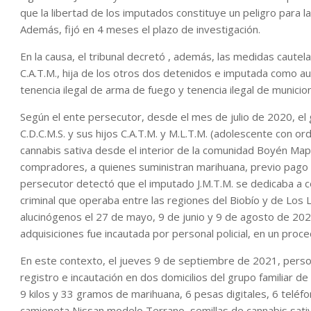
que la libertad de los imputados constituye un peligro para la
Además, fijó en 4 meses el plazo de investigación.
En la causa, el tribunal decretó , además, las medidas cautelar
C.A.T.M., hija de los otros dos detenidos e imputada como aut
tenencia ilegal de arma de fuego y tenencia ilegal de municio
Según el ente persecutor, desde el mes de julio de 2020, el 
C.D.C.M.S. y sus hijos C.A.T.M. y M.L.T.M. (adolescente con o
cannabis sativa desde el interior de la comunidad Boyén Map
compradores, a quienes suministran marihuana, previo pago d
persecutor detectó que el imputado J.M.T.M. se dedicaba a co
criminal que operaba entre las regiones del Biobío y de Los
alucinógenos el 27 de mayo, 9 de junio y 9 de agosto de 2021
adquisiciones fue incautada por personal policial, en un proce
En este contexto, el jueves 9 de septiembre de 2021, person
registro e incautación en dos domicilios del grupo familiar de
9 kilos y 33 gramos de marihuana, 6 pesas digitales, 6 teléfo
camioneta Nissan modelo Terrano, semillas de cannabis sati