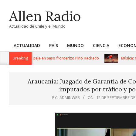
Skip
Allen Radio
to
content
Actualidad de Chile y el Mundo
ACTUALIDAD
PAÍS
MUNDO
CIENCIA
ECONOM
Primary
Navigation
s trabajos de despeje en paso fronterizo Pino Hachado
Breaking
Música: Cream
Menu
Araucanía: Juzgado de Garantía de Coll
imputados por tráfico y po
BY:
ADMINWEB
ON:
12 DE SEPTIEMBRE DE