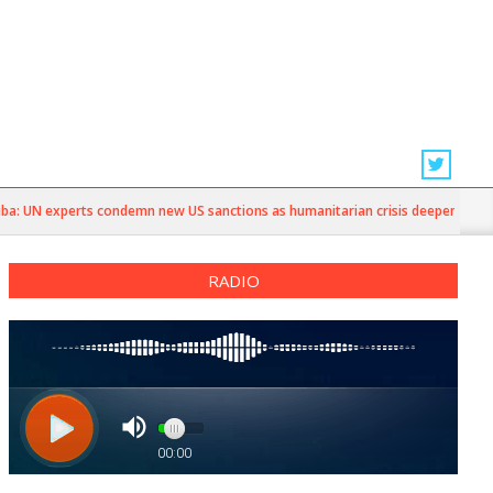
UN experts condemn new US sanctions as humanitarian crisis deepens
RADIO