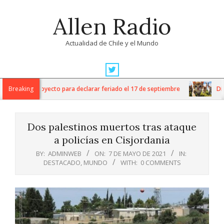
Skip
Allen Radio
to
content
Actualidad de Chile y el Mundo
Primary
Navigation
G) ingresa proyecto para declarar feriado el 17 de septiembre
Breaking
Día I
Menu
Dos palestinos muertos tras ataque
a policías en Cisjordania
BY:
ADMINWEB
ON:
7 DE MAYO DE 2021
IN:
DESTACADO
,
MUNDO
WITH:
0 COMMENTS