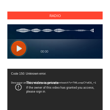
RADIO
Reproductor
Code 150: Unknown error.
de
vídeo
Descargar archivo: https://www.youtube.com/watch?v=7WLuvspCYwE&_=1