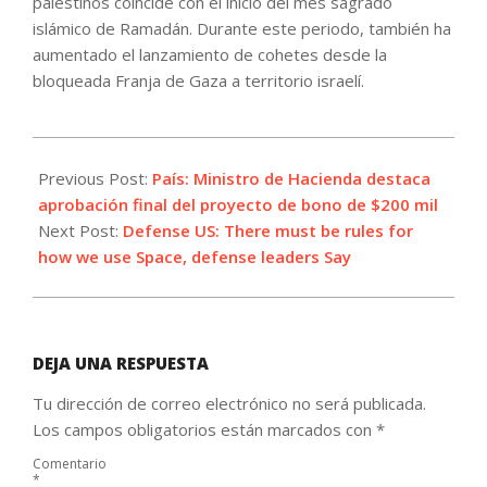
palestinos coincide con el inicio del mes sagrado
islámico de Ramadán. Durante este periodo, también ha
aumentado el lanzamiento de cohetes desde la
bloqueada Franja de Gaza a territorio israelí.
2021-
05-
Previous Post:
País: Ministro de Hacienda destaca
07
aprobación final del proyecto de bono de $200 mil
Next Post:
Defense US: There must be rules for
how we use Space, defense leaders Say
DEJA UNA RESPUESTA
Tu dirección de correo electrónico no será publicada.
Los campos obligatorios están marcados con
*
Comentario
*