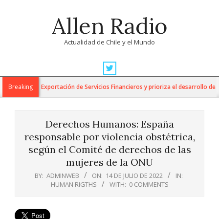
Skip
Allen Radio
to
content
Actualidad de Chile y el Mundo
Primary
Navigation
jo para la Exportación de Servicios Financieros y prioriza el desarrollo de esta
Breaking
Menu
Derechos Humanos: España
responsable por violencia obstétrica,
según el Comité de derechos de las
mujeres de la ONU
BY:
ADMINWEB
ON:
14 DE JULIO DE 2022
IN:
HUMAN RIGTHS
WITH:
0 COMMENTS