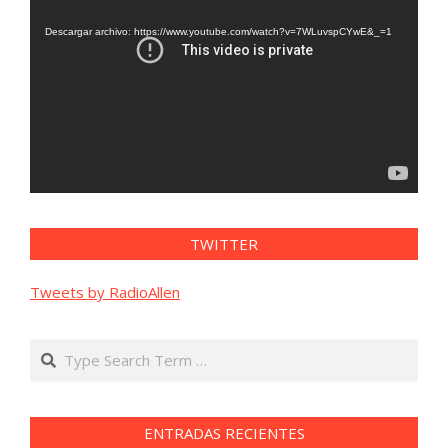
de
vídeo
Descargar archivo: https://www.youtube.com/watch?v=7WLuvspCYwE&_=1
TWITTER
Tweets by RadioAllen
Search
ENTRADAS RECIENTES