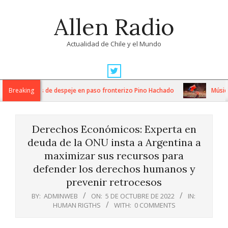
Skip
Allen Radio
to
content
Actualidad de Chile y el Mundo
Primary
Navigation
ensos trabajos de despeje en paso fronterizo Pino Hachado
Breaking
Música: C
Menu
Derechos Económicos: Experta en
deuda de la ONU insta a Argentina a
maximizar sus recursos para
defender los derechos humanos y
prevenir retrocesos
BY:
ADMINWEB
ON:
5 DE OCTUBRE DE 2022
IN:
HUMAN RIGTHS
WITH:
0 COMMENTS