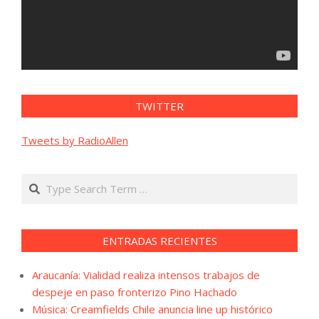
TWITTER
Tweets by RadioAllen
Search
ENTRADAS RECIENTES
Araucanía: Vialidad realiza intensos trabajos de
despeje en paso fronterizo Pino Hachado
Música: Creamfields Chile anuncia line up histórico