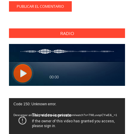
RADIO
Reproductor
Code 150: Unknown error.
de
vídeo
Descargar archivo: https://www.youtube.com/watch?v=7WLuvspCYwE&_=1