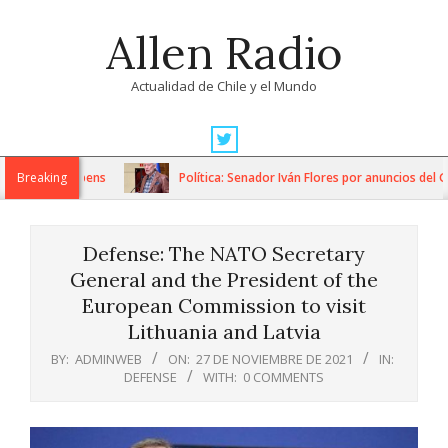
Skip
Allen Radio
to
content
Actualidad de Chile y el Mundo
Primary
Navigation
 crisis deepens
Breaking
Política: Senador Iván Flores por anuncios del Go
Menu
Defense: The NATO Secretary
General and the President of the
European Commission to visit
Lithuania and Latvia
BY:
ADMINWEB
ON:
27 DE NOVIEMBRE DE 2021
IN:
DEFENSE
WITH:
0 COMMENTS