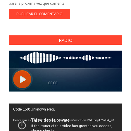
para la próxima vez que comente.
RADIO
Reproductor
Code 150: Unknown error.
de
vídeo
Descargar archivo: https://www.youtube.com/watch?v=7WLuvspCYwE&_=1