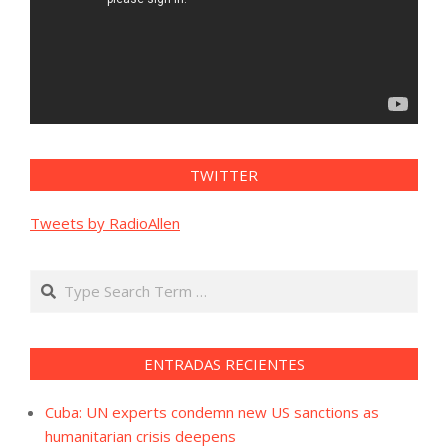
TWITTER
Tweets by RadioAllen
Search
ENTRADAS RECIENTES
Cuba: UN experts condemn new US sanctions as
humanitarian crisis deepens