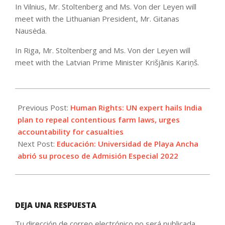
In Vilnius, Mr. Stoltenberg and Ms. Von der Leyen will
meet with the Lithuanian President, Mr. Gitanas
Nausėda.
In Riga, Mr. Stoltenberg and Ms. Von der Leyen will
meet with the Latvian Prime Minister Krišjānis Kariņš.
2021-
11-
Previous Post:
Human Rights: UN expert hails India
27
plan to repeal contentious farm laws, urges
accountability for casualties
Next Post:
Educación: Universidad de Playa Ancha
abrió su proceso de Admisión Especial 2022
DEJA UNA RESPUESTA
Tu dirección de correo electrónico no será publicada.