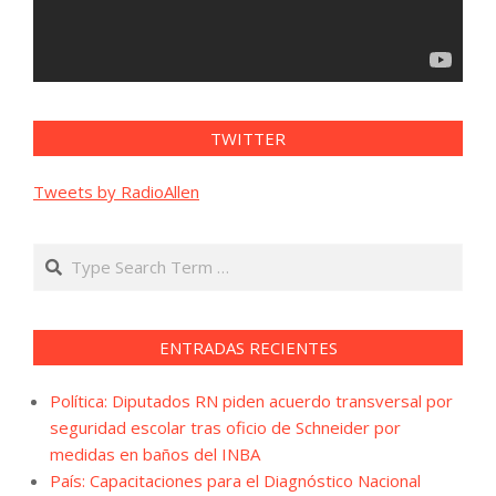
TWITTER
Tweets by RadioAllen
Search
ENTRADAS RECIENTES
Política: Diputados RN piden acuerdo transversal por
seguridad escolar tras oficio de Schneider por
medidas en baños del INBA
País: Capacitaciones para el Diagnóstico Nacional