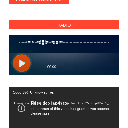
RADIO
Reproductor
Code 150: Unknown error.
de
vídeo
Descargar archivo: https://www.youtube.com/watch?v=7WLuvspCYwE&_=1