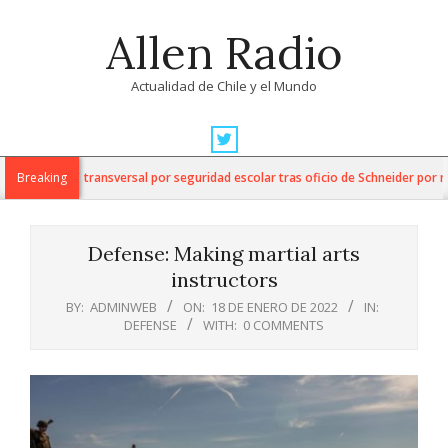
Skip
Allen Radio
to
content
Actualidad de Chile y el Mundo
Primary
Navigation
iden acuerdo transversal por seguridad escolar tras oficio de Schneider por me
Breaking
Menu
Defense: Making martial arts
instructors
BY:
ADMINWEB
ON:
18 DE ENERO DE 2022
IN:
DEFENSE
WITH:
0 COMMENTS