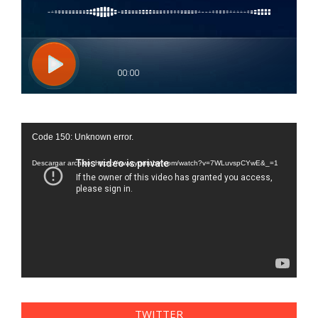
Reproductor
Code 150: Unknown error.
de
vídeo
Descargar archivo: https://www.youtube.com/watch?v=7WLuvspCYwE&_=1
TWITTER