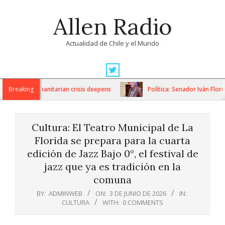
Skip
Allen Radio
to
content
Actualidad de Chile y el Mundo
Primary
Navigation
ns as humanitarian crisis deepens
Breaking
Política: Senador Iván Flores 
Menu
Cultura: El Teatro Municipal de La
Florida se prepara para la cuarta
edición de Jazz Bajo 0°, el festival de
jazz que ya es tradición en la
comuna
BY:
ADMINWEB
ON:
3 DE JUNIO DE 2026
IN:
CULTURA
WITH:
0 COMMENTS