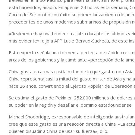
frenesí en el Indo-Pacífico para rearmarse», afirmó el profe
está haciendo», añadió. En apenas 24 horas esta semana, Cor
Corea del Sur probó con éxito su primer lanzamiento de un mi
precedentes de unos modernos submarinos de propulsión nu
«Realmente hay una tendencia al alza durante los últimos vei
más evidente», dijo a AFP Lucie Beraud-Sudreau, de este inst
Esta experta señala una tormenta perfecta de rápido crecimi
arcas de los gobiernos y la cambiante «percepción de la ame
China gasta en armas casi la mitad de lo que gasta toda Asia
China representa casi la mitad del gasto militar de Asia y 
hace 26 años, convirtiendo el Ejército Popular de Liberació
Se estima el gasto de Pekín en 252.000 millones de dólares
su poder en la región y desafiar el dominio estadounidense.
Michael Shoebridge, exresponsable de inteligencia australiano,
cree que este gasto es una reacción directa a China. «La actu
quieren disuadir a China de usar su fuerza», dijo.