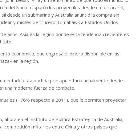
sor John Delury. «Hay un sentimiento de que todo el mundo lo
ea del Norte disparó dos proyectiles desde un ferrocarril,
sil desde un submarino y Australia anunció la compra sin
clear y misiles de crucero Tomahawk a Estados Unidos.
nte años. Asia es la región donde esta tendencia creciente es
ituto.
ento económico, que engrosa el dinero disponible en las
naza» en la región.
ha aumentado esta partida presupuestaria anualmente desde
n en una moderna fuerza de combate.
 anuales (+76% respecto a 2011), que le permiten proyectar
 ahora en el Instituto de Política Estratégica de Australia,
al competición militar es entre China y otros países que