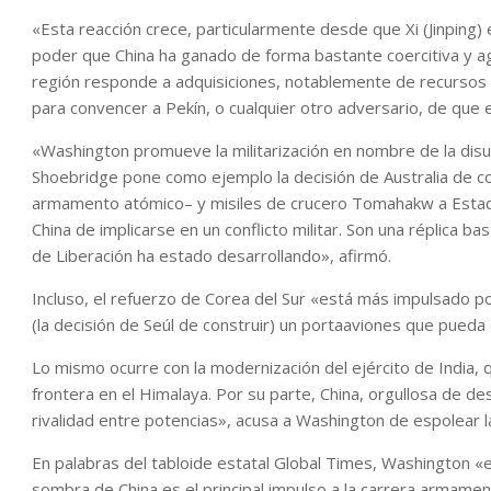
«Esta reacción crece, particularmente desde que Xi (Jinping)
poder que China ha ganado de forma bastante coercitiva y agr
región responde a adquisiciones, notablemente de recursos 
para convencer a Pekín, o cualquier otro adversario, de que 
«Washington promueve la militarización en nombre de la disu
Shoebridge pone como ejemplo la decisión de Australia de c
armamento atómico– y misiles de crucero Tomahakw a Estad
China de implicarse en un conflicto militar. Son una réplica ba
de Liberación ha estado desarrollando», afirmó.
Incluso, el refuerzo de Corea del Sur «está más impulsado po
(la decisión de Seúl de construir) un portaaviones que pueda
Lo mismo ocurre con la modernización del ejército de India,
frontera en el Himalaya. Por su parte, China, orgullosa de d
rivalidad entre potencias», acusa a Washington de espolear l
En palabras del tabloide estatal Global Times, Washington «e
sombra de China es el principal impulso a la carrera armamen