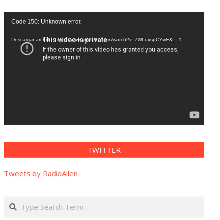
Reproductor
Code 150: Unknown error.
de
vídeo
Descargar archivo: https://www.youtube.com/watch?v=7WLuvspCYwE&_=1
TWITTER
Tweets by RadioAllen
Search