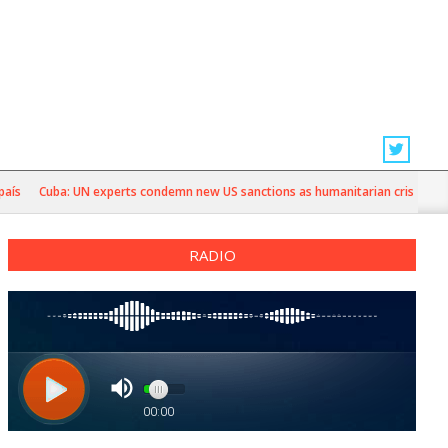
Cuba: UN experts condemn new US sanctions as humanitarian crisis deepens
RADIO