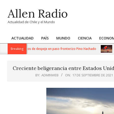
Skip
Allen Radio
to
content
Actualidad de Chile y el Mundo
ACTUALIDAD
PAÍS
MUNDO
CIENCIA
ECONOM
Primary
Navigation
 intensos trabajos de despeje en paso fronterizo Pino Hachado
Breaking
Músi
Menu
Creciente beligerancia entre Estados Uni
BY:
ADMINWEB
ON:
17 DE SEPTIEMBRE DE 2021