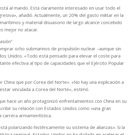
 está al mando. Está claramente interesado en usar todo el
esiva», añadió. Actualmente, un 20% del gasto militar en la
marítimos y material disuasorio de largo alcance concebido
es mejor no atacar.
asión”
omprar ocho submarinos de propulsión nuclear –aunque sin
os Unidos. «Todo está pensado para elevar el coste para
stante efectiva al tipo de capacidades que el Ejército Popular
r China que por Corea del Norte». «No hay una explicación a
 estar vinculada a Corea del Norte», estimó.
 que hace un año protagonizó enfrentamientos con China en su
escribir su relación con Estados Unidos como «una gran
a carrera armamentística.
stá polarizando histéricamente su sistema de alianzas». Si la
tística regional, Estados Unidos no ha dudado en acelerar el