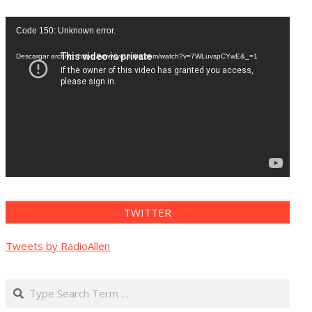
Reproductor
Code 150: Unknown error.
de
vídeo
Descargar archivo: https://www.youtube.com/watch?v=7WLuvspCYwE&_=1
TWITTER
Tweets by RadioAllen
Search