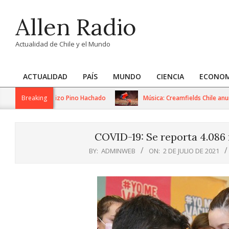
Skip
Allen Radio
to
content
Actualidad de Chile y el Mundo
ACTUALIDAD
PAÍS
MUNDO
CIENCIA
ECONOM
Primary
Navigation
en paso fronterizo Pino Hachado
Breaking
Música: Creamfields Chile anuncia l
Menu
COVID-19: Se reporta 4.086 
BY:
ADMINWEB
ON:
2 DE JULIO DE 2021