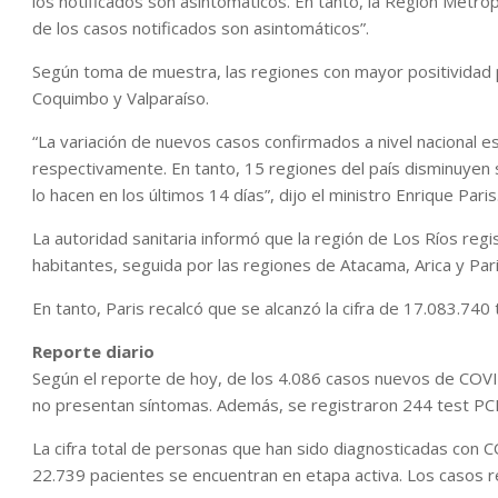
los notificados son asintomáticos. En tanto, la Región Met
de los casos notificados son asintomáticos”.
Según toma de muestra, las regiones con mayor positividad p
Coquimbo y Valparaíso.
“La variación de nuevos casos confirmados a nivel nacional 
respectivamente. En tanto, 15 regiones del país disminuyen 
lo hacen en los últimos 14 días”, dijo el ministro Enrique Paris
La autoridad sanitaria informó que la región de Los Ríos regist
habitantes, seguida por las regiones de Atacama, Arica y Par
En tanto, Paris recalcó que se alcanzó la cifra de 17.083.740
Reporte diario
Según el reporte de hoy, de los 4.086 casos nuevos de COV
no presentan síntomas. Además, se registraron 244 test PCR
La cifra total de personas que han sido diagnosticadas con C
22.739 pacientes se encuentran en etapa activa. Los casos 