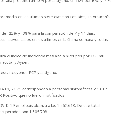
ropolitana presenta un 13% por antígeno, un 18% por BAC y 21%
romedio en los últimos siete días son Los Ríos, La Araucanía,
es de -22% y -38% para la comparación de 7 y 14 días,
sus nuevos casos en los últimos en la última semana y todas
.
ra el índice de incidencia más alto a nivel país por 100 mil
inacota, y Aysén.
 test, incluyendo PCR y antígeno.
ID-19, 2.825 corresponden a personas sintomáticas y 1.017
 Positivo que no fueron notificados.
OVID-19 en el país alcanza a las 1.562.613. De ese total,
recuperados son 1.505.708.