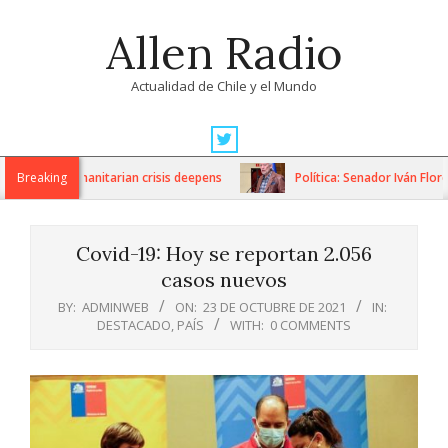
Skip
Allen Radio
to
content
Actualidad de Chile y el Mundo
Primary
Navigation
ns as humanitarian crisis deepens
Breaking
Política: Senador Iván Flores 
Menu
Covid-19: Hoy se reportan 2.056
casos nuevos
BY:
ADMINWEB
ON:
23 DE OCTUBRE DE 2021
IN:
DESTACADO
,
PAÍS
WITH:
0 COMMENTS