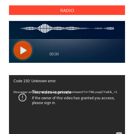
RADIO
Reproductor
Code 150: Unknown error.
de
vídeo
Descargar archivo: https://www.youtube.com/watch?v=7WLuvspCYwE&_=1