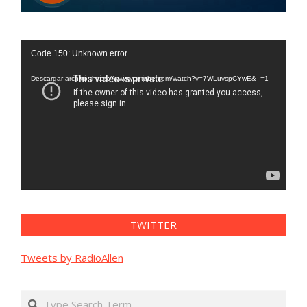
Reproductor
Code 150: Unknown error.
de
vídeo
Descargar archivo: https://www.youtube.com/watch?v=7WLuvspCYwE&_=1
TWITTER
Tweets by RadioAllen
Search