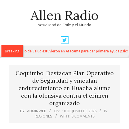
Skip
Allen Radio
to
content
Actualidad de Chile y el Mundo
Primary
Navigation
os del Servicio de Salud estuvieron en Atacama para dar primera ayuda psicológ
Breaking
Menu
Coquimbo: Destacan Plan Operativo
de Seguridad y vinculan
endurecimiento en Huachalalume
con la ofensiva contra el crimen
organizado
BY:
ADMINWEB
ON:
10 DE JUNIO DE 2026
IN:
REGIONES
WITH:
0 COMMENTS