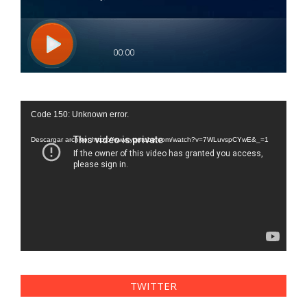
Reproductor
Code 150: Unknown error.
de
vídeo
Descargar archivo: https://www.youtube.com/watch?v=7WLuvspCYwE&_=1
TWITTER