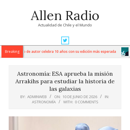
Skip
Allen Radio
to
content
Actualidad de Chile y el Mundo
Primary
Navigation
esta del vino de autor celebra 10 años con su edición más esperada
Breaking
Menu
Astronomía: ESA aprueba la misión
Arrakihs para estudiar la historia de
las galaxias
BY:
ADMINWEB
ON:
10 DE JUNIO DE 2026
IN:
ASTRONOMÍA
WITH:
0 COMMENTS