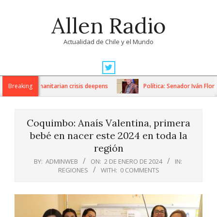
Skip
Allen Radio
to
content
Actualidad de Chile y el Mundo
Primary
Navigation
ons as humanitarian crisis deepens
Breaking
Política: Senador Iván Flores
Menu
Coquimbo: Anaís Valentina, primera
bebé en nacer este 2024 en toda la
región
BY:
ADMINWEB
ON:
2 DE ENERO DE 2024
IN:
REGIONES
WITH:
0 COMMENTS