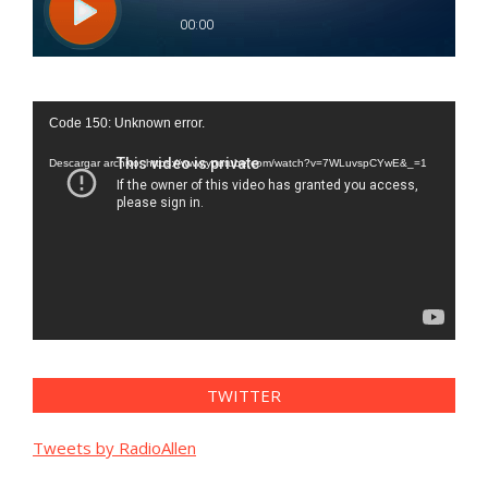
Reproductor
Code 150: Unknown error.
de
vídeo
Descargar archivo: https://www.youtube.com/watch?v=7WLuvspCYwE&_=1
TWITTER
Tweets by RadioAllen