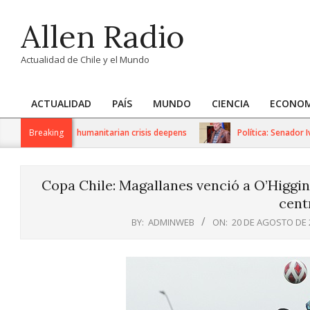
Skip
Allen Radio
to
content
Actualidad de Chile y el Mundo
ACTUALIDAD
PAÍS
MUNDO
CIENCIA
ECONOM
Primary
Navigation
 sanctions as humanitarian crisis deepens
Breaking
Política: Senador Iván
Menu
Copa Chile: Magallanes venció a O’Higgins
cent
BY:
ADMINWEB
ON:
20 DE AGOSTO DE 