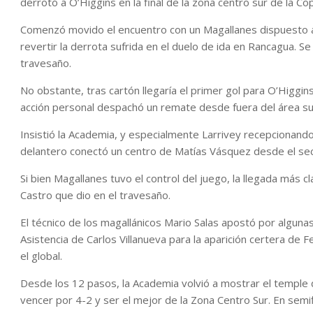
derrotó a O’Higgins en la final de la zona centro sur de la Co
Comenzó movido el encuentro con un Magallanes dispuesto a 
revertir la derrota sufrida en el duelo de ida en Rancagua. Se
travesaño.
No obstante, tras cartón llegaría el primer gol para O’Higgi
acción personal despachó un remate desde fuera del área su
Insistió la Academia, y especialmente Larrivey recepcionando 
delantero conectó un centro de Matías Vásquez desde el sec
Si bien Magallanes tuvo el control del juego, la llegada más c
Castro que dio en el travesaño.
El técnico de los magallánicos Mario Salas apostó por algunas 
Asistencia de Carlos Villanueva para la aparición certera de 
el global.
Desde los 12 pasos, la Academia volvió a mostrar el temple d
vencer por 4-2 y ser el mejor de la Zona Centro Sur. En semi