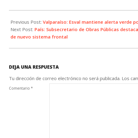
2023-
08-
Previous Post:
Valparaíso: Esval mantiene alerta verde p
20
Next Post:
País: Subsecretario de Obras Públicas destaca
de nuevo sistema frontal
DEJA UNA RESPUESTA
Tu dirección de correo electrónico no será publicada.
Los cam
Comentario
*