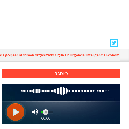
golpear al crimen organizado sigue sin urgencia; Inteligencia Económica»
RADIO