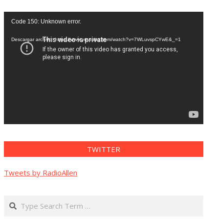
Reproductor
Code 150: Unknown error.
de
vídeo
Descargar archivo: https://www.youtube.com/watch?v=7WLuvspCYwE&_=1
TWITTER
Tweets by RadioAllen
Search