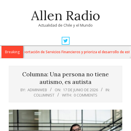
Skip
Allen Radio
to
content
Actualidad de Chile y el Mundo
Primary
Navigation
para la Exportación de Servicios Financieros y prioriza el desarrollo de esta i
Breaking
Menu
Columna: Una persona no tiene
autismo, es autista
BY:
ADMINWEB
ON:
17 DE JUNIO DE 2026
IN:
COLUMNIST
WITH:
0 COMMENTS