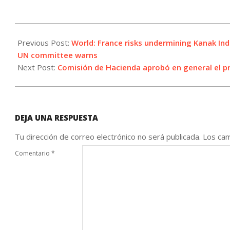
2026-
05-
Previous Post:
World: France risks undermining Kanak In
07
UN committee warns
Next Post:
Comisión de Hacienda aprobó en general el pr
DEJA UNA RESPUESTA
Tu dirección de correo electrónico no será publicada.
Los cam
Comentario
*