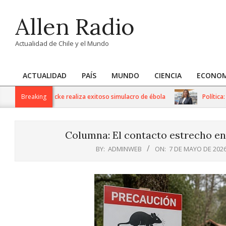
Skip
Allen Radio
to
content
Actualidad de Chile y el Mundo
ACTUALIDAD
PAÍS
MUNDO
CIENCIA
ECONOM
Primary
Navigation
 Dr. Gustavo Fricke realiza exitoso simulacro de ébola
Breaking
Política: Se
Menu
Columna: El contacto estrecho en
BY:
ADMINWEB
ON:
7 DE MAYO DE 202