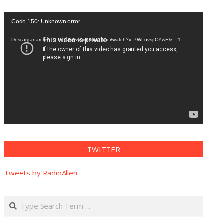
Reproductor
Code 150: Unknown error.
de
vídeo
Descargar archivo: https://www.youtube.com/watch?v=7WLuvspCYwE&_=1
TWITTER
Tweets by RadioAllen
Search