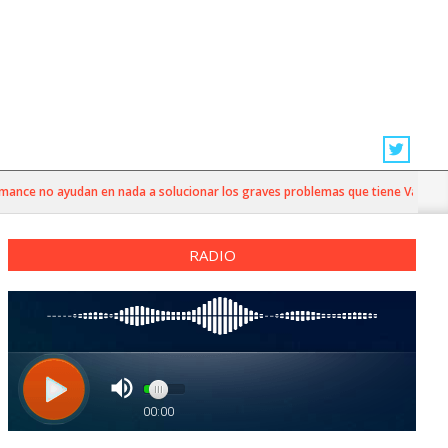
ce no ayudan en nada a solucionar los graves problemas que tiene Valparaíso”
RADIO