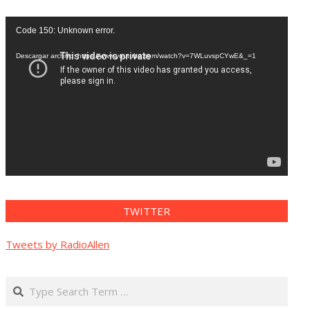
Reproductor
Code 150: Unknown error.
de
vídeo
Descargar archivo: https://www.youtube.com/watch?v=7WLuvspCYwE&_=1
TWITTER
Tweets by RadioAllen
Search