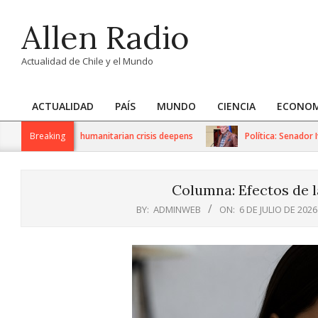
Skip
Allen Radio
to
content
Actualidad de Chile y el Mundo
ACTUALIDAD
PAÍS
MUNDO
CIENCIA
ECONOM
Primary
Navigation
 sanctions as humanitarian crisis deepens
Breaking
Política: Senador Iván
Menu
Columna: Efectos de l
BY:
ADMINWEB
ON:
6 DE JULIO DE 2026