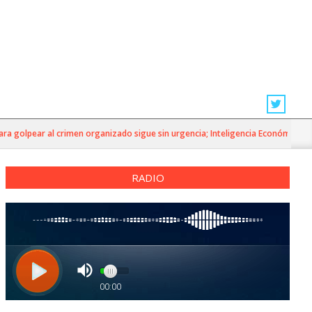
golpear al crimen organizado sigue sin urgencia; Inteligencia Económica»
RADIO