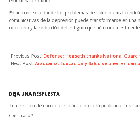
emocional profundo.
En un contexto donde los problemas de salud mental continú
comunicativas de la depresión puede transformarse en una 
oportuno y la reducción del estigma que aún rodea esta enf
2026-
07-
Previous Post:
Defense: Hegseth thanks National Guard f
06
Next Post:
Araucanía: Educación y Salud se unen en camp
DEJA UNA RESPUESTA
Tu dirección de correo electrónico no será publicada.
Los cam
Comentario
*