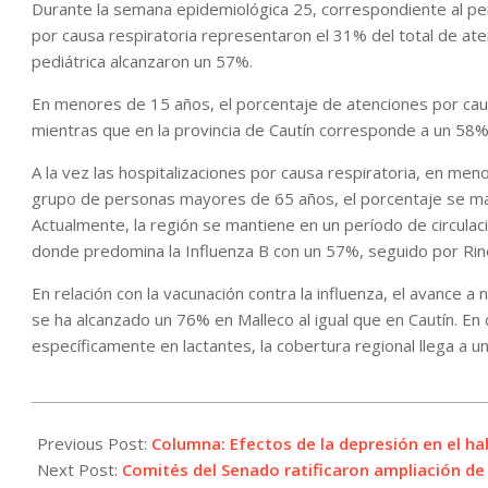
Durante la semana epidemiológica 25, correspondiente al perí
por causa respiratoria representaron el 31% del total de ate
pediátrica alcanzaron un 57%.
En menores de 15 años, el porcentaje de atenciones por caus
mientras que en la provincia de Cautín corresponde a un 58%
A la vez las hospitalizaciones por causa respiratoria, en me
grupo de personas mayores de 65 años, el porcentaje se ma
Actualmente, la región se mantiene en un período de circulació
donde predomina la Influenza B con un 57%, seguido por Rin
En relación con la vacunación contra la influenza, el avance a 
se ha alcanzado un 76% en Malleco al igual que en Cautín. En
específicamente en lactantes, la cobertura regional llega a 
2026-
07-
Previous Post:
Columna: Efectos de la depresión en el ha
06
Next Post:
Comités del Senado ratificaron ampliación de