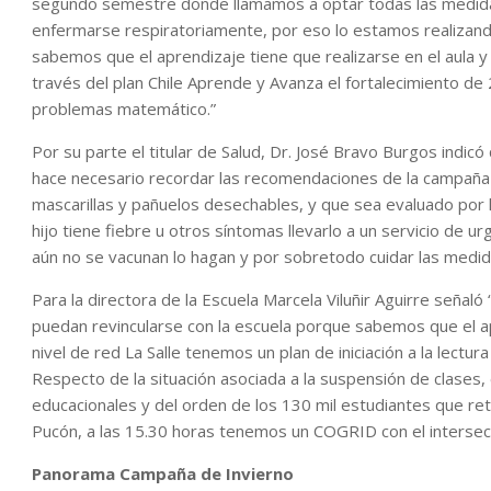
segundo semestre donde llamamos a optar todas las medida
enfermarse respiratoriamente, por eso lo estamos realizan
sabemos que el aprendizaje tiene que realizarse en el aula
través del plan Chile Aprende y Avanza el fortalecimiento de 
problemas matemático.”
Por su parte el titular de Salud, Dr. José Bravo Burgos indic
hace necesario recordar las recomendaciones de la campaña 
mascarillas y pañuelos desechables, y que sea evaluado por l
hijo tiene fiebre u otros síntomas llevarlo a un servicio d
aún no se vacunan lo hagan y por sobretodo cuidar las medid
Para la directora de la Escuela Marcela Viluñir Aguirre señal
puedan revincularse con la escuela porque sabemos que el apr
nivel de red La Salle tenemos un plan de iniciación a la lectur
Respecto de la situación asociada a la suspensión de clases, 
educacionales y del orden de los 130 mil estudiantes que reto
Pucón, a las 15.30 horas tenemos un COGRID con el intersecto
Panorama Campaña de Invierno