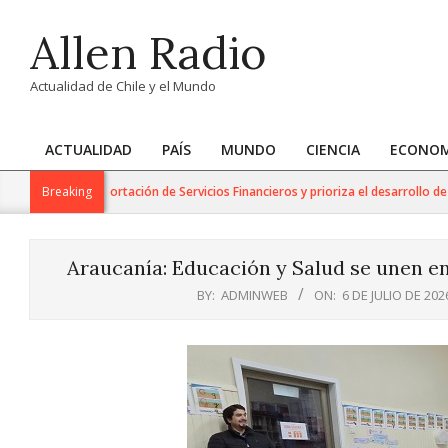
Skip
Allen Radio
to
content
Actualidad de Chile y el Mundo
ACTUALIDAD
PAÍS
MUNDO
CIENCIA
ECONOM
Primary
Navigation
o para la Exportación de Servicios Financieros y prioriza el desarrollo de esta
Breaking
Menu
Araucanía: Educación y Salud se unen e
BY:
ADMINWEB
ON:
6 DE JULIO DE 202