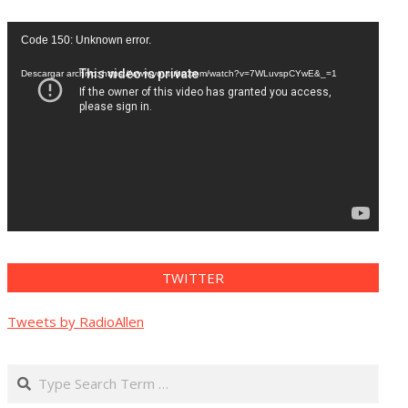
Reproductor
Code 150: Unknown error.
de
vídeo
Descargar archivo: https://www.youtube.com/watch?v=7WLuvspCYwE&_=1
TWITTER
Tweets by RadioAllen
Search