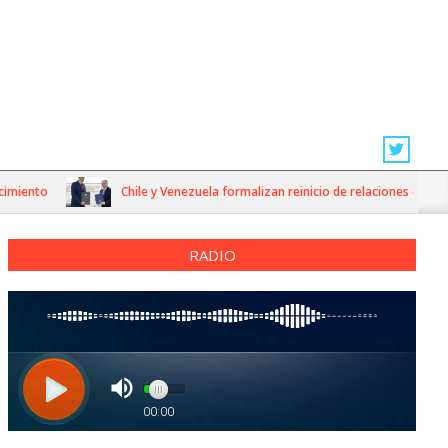
ento
Chile y Venezuela formalizan reinicio de relaciones consulare
RADIO