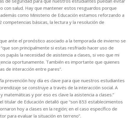
s de seguridad para que nuestros estudiantes puedan evitar
do con salud. Hay que mantener estos resguardos porque
 y además como Ministerio de Educación estamos reforzando a
2 competencias básicas, la lectura y la resolución de
ó que ante el pronóstico asociado a la temporada de invierno se
“que son principalmente si estas resfriado hacer uso de
os papás la necesidad de asistencia a clases, si veo que mi
e urgencia oportunamente. También es importante que quienes
as de interacción entre pares”.
ó “la prevención hoy día es clave para que nuestros estudiantes
endizaje se construye a través de la interacción social. A
a y matemáticas y por eso es clave la asistencia a clases.”
el titular de Educación detalló que “son 853 establecimientos
rnaron hoy a clases en la región; en el caso específico de
r para evaluar la situación en terreno”.