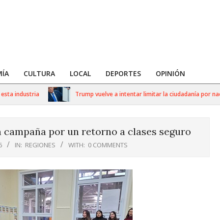
ÍA
CULTURA
LOCAL
DEPORTES
OPINIÓN
 industria
Trump vuelve a intentar limitar la ciudadanía por nacimi
n campaña por un retorno a clases seguro
6
IN:
REGIONES
WITH:
0 COMMENTS