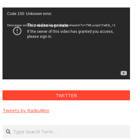
Reproductor
Code 150: Unknown error.
de
vídeo
Descargar archivo: https://www.youtube.com/watch?v=7WLuvspCYwE&_=1
TWITTER
Tweets by RadioAllen
Search