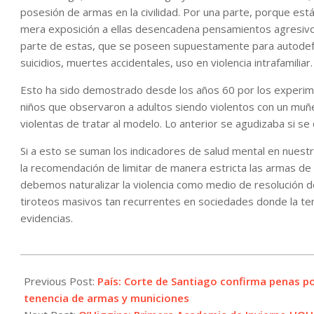
posesión de armas en la civilidad. Por una parte, porque está
mera exposición a ellas desencadena pensamientos agresivos 
parte de estas, que se poseen supuestamente para autodefen
suicidios, muertes accidentales, uso en violencia intrafamiliar.
Esto ha sido demostrado desde los años 60 por los experime
niños que observaron a adultos siendo violentos con un muñe
violentas de tratar al modelo. Lo anterior se agudizaba si se
Si a esto se suman los indicadores de salud mental en nuest
la recomendación de limitar de manera estricta las armas de fu
debemos naturalizar la violencia como medio de resolución
tiroteos masivos tan recurrentes en sociedades donde la te
evidencias.
2022-
07-
Previous Post:
País: Corte de Santiago confirma penas por
26
tenencia de armas y municiones