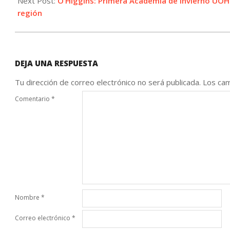
Next Post:
O’Higgins: Primera Academia de Invierno UOH p
región
DEJA UNA RESPUESTA
Tu dirección de correo electrónico no será publicada.
Los cam
Comentario
*
Nombre
*
Correo electrónico
*