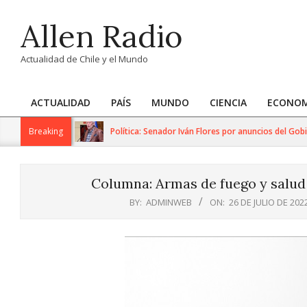
Skip
Allen Radio
to
content
Actualidad de Chile y el Mundo
ACTUALIDAD
PAÍS
MUNDO
CIENCIA
ECONOM
Primary
Navigation
Breaking
Política: Senador Iván Flores por anuncios del Gobier
Menu
Columna: Armas de fuego y salud
BY:
ADMINWEB
ON:
26 DE JULIO DE 202