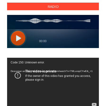
RADIO
Reproductor
Code 150: Unknown error.
de
vídeo
Descargar archivo: https://www.youtube.com/watch?v=7WLuvspCYwE&_=1