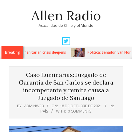
Skip
Allen Radio
to
content
Actualidad de Chile y el Mundo
Primary
Navigation
ons as humanitarian crisis deepens
Breaking
Política: Senador Iván Flores 
Menu
Caso Luminarias: Juzgado de
Garantía de San Carlos se declara
incompetente y remite causa a
Juzgado de Santiago
BY:
ADMINWEB
ON:
18 DE OCTUBRE DE 2021
IN:
PAÍS
WITH:
0 COMMENTS